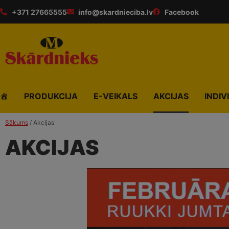
+371 27665555
info@skardnieciba.lv
Facebook
PRODUKCIJA
E-VEIKALS
AKCIJAS
INDIV
Sākums
/ Akcijas
AKCIJAS