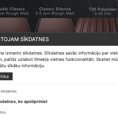
NTOJAM SĪKDATNES
tne izmanto sīkdatnes. Sīkdatnes savāc informāciju par vie
 palīdz uzlabot tīmekļa vietnes funkcionalitāti. Skatiet m
egūtu sīkāku informāciju.
itika
 sīkdatnes
īkdatnes, ko apstipriniet
tics