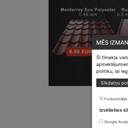
MĒS IZMA
Šī tīmekļa vie
apmeklējumiem,
politiku, lai i
Sīkdatņu pol
Funkcionālās
Izvēlieties s
Google Analy