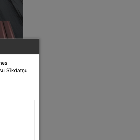
tnes
ūsu Sīkdatņu