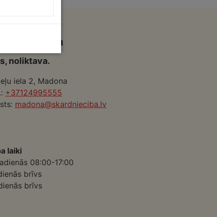
ukki Madona
s, noliktava.
eļu iela 2, Madona
.:
+37124995555
sts:
madona@skardnieciba.lv
a laiki
adienās 08:00-17:00
dienās brīvs
dienās brīvs