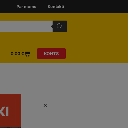
Par mums
Kontakti
0.00
€
KONTS
✕