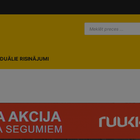
modal-check
IDUĀLIE RISINĀJUMI