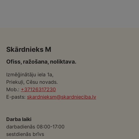
Skārdnieks M
Ofiss, ražošana, noliktava.
Izmēģinātāju iela 1a,
Priekuļi, Cēsu novads.
Mob.:
+37126317230
E-pasts:
skardnieksm@skardnieciba.lv
Darba laiki
darbadienās 08:00-17:00
sestdienās brīvs