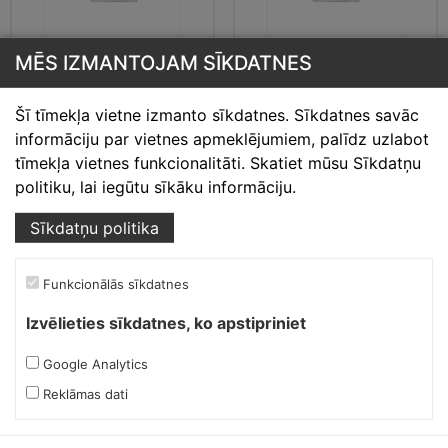
MĒS IZMANTOJAM SĪKDATNES
Ruukki Ārējā
Ruukki Ārējā
stūra/gala maskējošā
stūra/gala maskējošā
detaļa,
detaļa, RR33/melns
Šī tīmekļa vietne izmanto sīkdatnes. Sīkdatnes savāc
RR2H3/antracītpelēks
informāciju par vietnes apmeklējumiem, palīdz uzlabot
6.58
€
6.58
€
tīmekļa vietnes funkcionalitāti. Skatiet mūsu Sīkdatņu
politiku, lai iegūtu sīkāku informāciju.
Sīkdatņu politika
Funkcionālās sīkdatnes
Izvēlieties sīkdatnes, ko apstipriniet
Google Analytics
Reklāmas dati
Ruukki Ārējā
Ruukki Ārējā
stūra/gala maskējošā
stūra/gala maskējošā