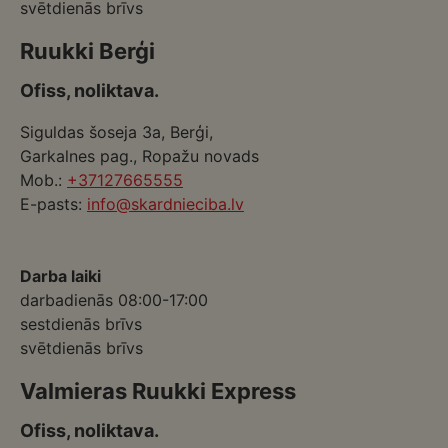
svētdienās brīvs
Ruukki Berģi
Ofiss, noliktava.
Siguldas šoseja 3a, Berģi,
Garkalnes pag., Ropažu novads
Mob.:
+37127665555
E-pasts:
info@skardnieciba.lv
Darba laiki
darbadienās 08:00-17:00
sestdienās brīvs
svētdienās brīvs
Valmieras Ruukki Express
Ofiss, noliktava.