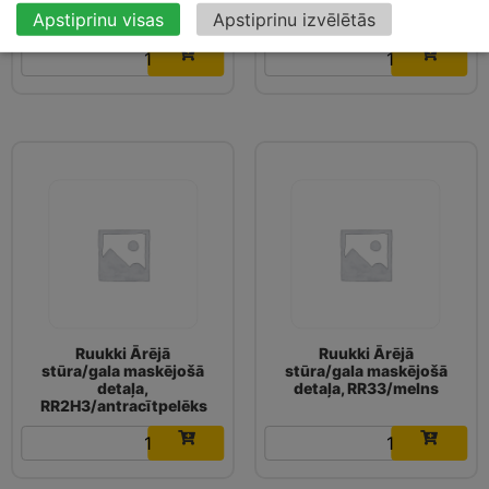
detaļa, RR22/pelēks
detaļa, RR23/tumši
Apstiprinu visas
Apstiprinu izvēlētās
pelēks
7.26
€
7.26
€
Ruukki Ārējā
Ruukki Ārējā
stūra/gala maskējošā
stūra/gala maskējošā
detaļa,
detaļa, RR33/melns
RR2H3/antracītpelēks
7.26
€
7.26
€