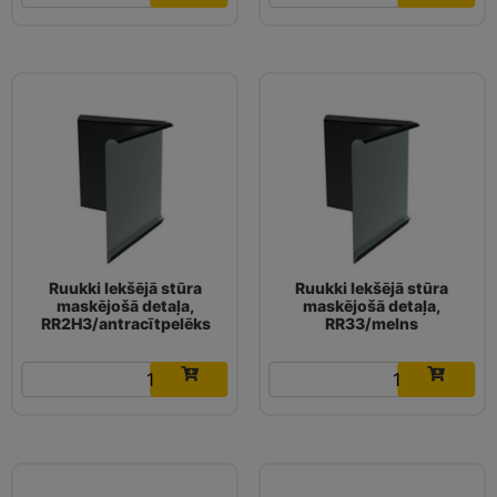
Ruukki Iekšējā stūra
Ruukki Iekšējā stūra
maskējošā detaļa,
maskējošā detaļa,
RR2H3/antracītpelēks
RR33/melns
7.26
€
7.26
€