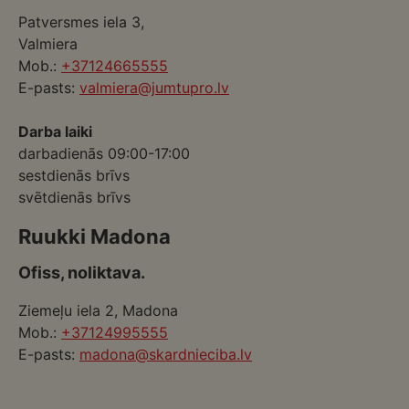
Patversmes iela 3,
Valmiera
Mob.:
+37124665555
E-pasts:
valmiera@jumtupro.lv
Darba laiki
darbadienās 09:00-17:00
sestdienās brīvs
svētdienās brīvs
Ruukki Madona
Ofiss, noliktava.
Ziemeļu iela 2, Madona
Mob.:
+37124995555
E-pasts:
madona@skardnieciba.lv