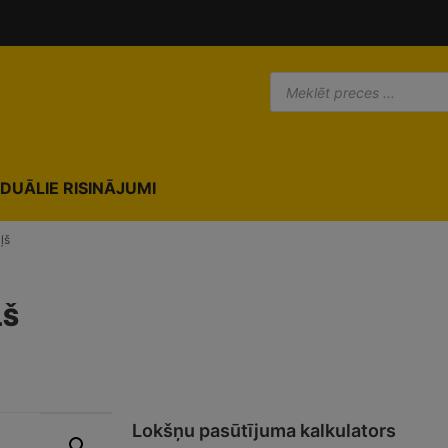
IDUĀLIE RISINĀJUMI
ļš
ĻŠ
Lokšņu pasūtījuma kalkulators