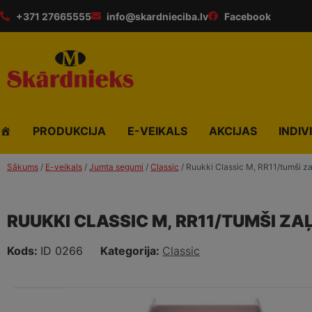
+371 27665555
info@skardnieciba.lv
Facebook
PRODUKCIJA
E-VEIKALS
AKCIJAS
INDIV
Sākums
/
E-veikals
/
Jumta segumi
/
Classic
/ Ruukki Classic M, RR11/tumši za
RUUKKI CLASSIC M, RR11/TUMŠI ZA
Kods:
ID 0266
Kategorija:
Classic