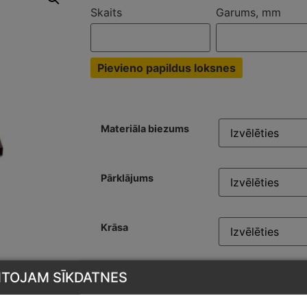
Skaits
Garums, mm
Pievieno papildus loksnes
Materiāla biezums
Pārklājums
Krāsa
NTOJAM SĪKDATNES
Pievienot grozam