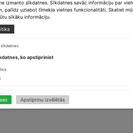
tne izmanto sīkdatnes. Sīkdatnes savāc informāciju par vie
 palīdz uzlabot tīmekļa vietnes funkcionalitāti. Skatiet m
egūtu sīkāku informāciju.
itika
 sīkdatnes
īkdatnes, ko apstipriniet
t
tics
lēks
,
RR22/pelēks
,
RR23/tumši pelēks
,
RR29/sarkans
,
RR32/tumši b
tpelēks
,
RR750/māla sarkans
,
RR887/kastaņbrūns
i
isas
Apstiprinu izvēlētās