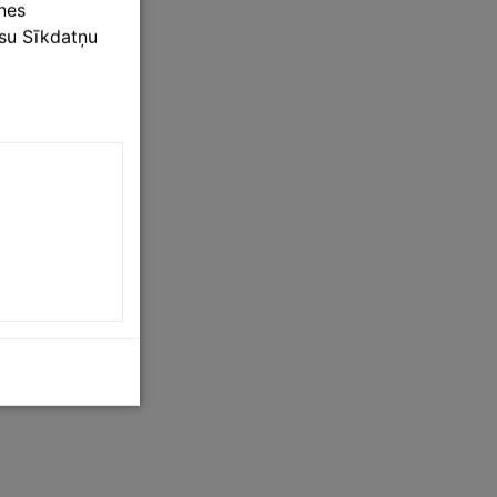
tnes
ūsu Sīkdatņu
rūns
,
RR33/melns
,