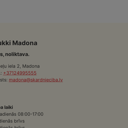
ukki Madona
s, noliktava.
eļu iela 2, Madona
.:
+37124995555
sts:
madona@skardnieciba.lv
a laiki
adienās 08:00-17:00
dienās brīvs
dienās brīvs