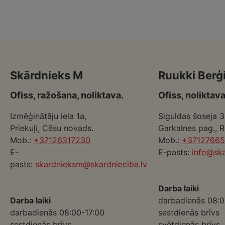
Skārdnieks M
Ruukki Berģ
Ofiss, ražošana, noliktava.
Ofiss, noliktava
Izmēģinātāju iela 1a,
Siguldas šoseja 3
Priekuļi, Cēsu novads.
Garkalnes pag., 
Mob.:
+37126317230
Mob.:
+3712766
E-
E-pasts:
info@ska
pasts:
skardnieksm@skardnieciba.lv
Darba laiki
Darba laiki
darbadienās 08:0
darbadienās 08:00-17:00
sestdienās brīvs
sestdienās brīvs
svētdienās brīvs