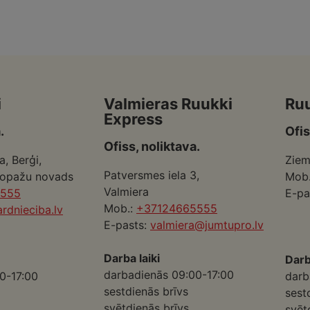
i
Valmieras Ruukki
Ru
Express
.
Ofis
Ofiss, noliktava.
a, Berģi,
Ziem
Patversmes iela 3,
Ropažu novads
Mob
Valmiera
5555
E-pa
Mob.:
+37124665555
rdnieciba.lv
E-pasts:
valmiera@jumtupro.lv
Darba laiki
Darb
darbadienās 09:00-17:00
0-17:00
darb
sestdienās brīvs
sest
svētdienās brīvs
svēt