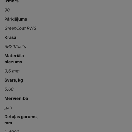
Izmērs
90
Pārklājums
GreenCoat RWS
Krāsa
RR20/balts
Materiāla
biezums
0,6 mm
Svars, kg
5.60
Mērvienība
gab
Detaļas garums,
mm
L-4000