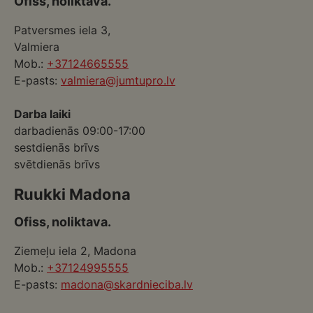
Ofiss, noliktava.
Patversmes iela 3,
Valmiera
Mob.:
+37124665555
E-pasts:
valmiera@jumtupro.lv
Darba laiki
darbadienās 09:00-17:00
sestdienās brīvs
svētdienās brīvs
Ruukki Madona
Ofiss, noliktava.
Ziemeļu iela 2, Madona
Mob.:
+37124995555
E-pasts:
madona@skardnieciba.lv