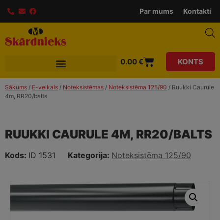
modal-check
Par mums
Kontakti
0.00
€
KONTS
Sākums
/
E-veikals
/
Noteksistēmas
/
Noteksistēma 125/90
/ Ruukki Caurule
4m, RR20/balts
RUUKKI CAURULE 4M, RR20/BALTS
Kods:
ID 1531
Kategorija:
Noteksistēma 125/90