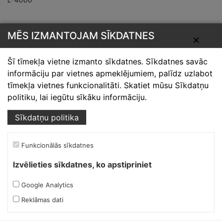
MĒS IZMANTOJAM SĪKDATNES
✕
Šī tīmekļa vietne izmanto sīkdatnes. Sīkdatnes savāc
informāciju par vietnes apmeklējumiem, palīdz uzlabot
tīmekļa vietnes funkcionalitāti. Skatiet mūsu Sīkdatņu
Skārdnieks M
politiku, lai iegūtu sīkāku informāciju.
Ofiss, ražošana, noliktava.
Sīkdatņu politika
Izmēģinātāju iela 1a,
Priekuļi, Cēsu novads.
Funkcionālās sīkdatnes
Mob.:
+37126317230
E-pasts:
skardnieksm@skardnieciba.lv
Izvēlieties sīkdatnes, ko apstipriniet
Google Analytics
Darba laiki
Reklāmas dati
darbadienās 08:00-17:00