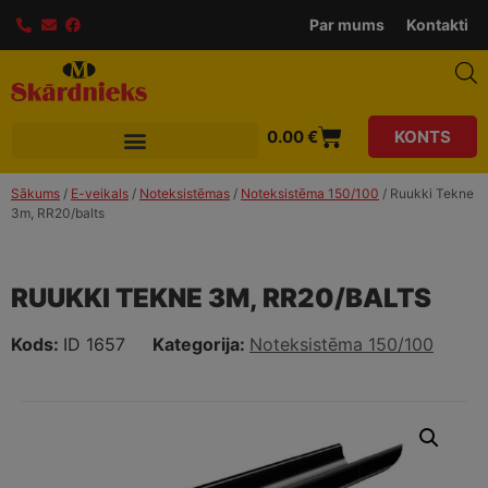
modal-check
Par mums
Kontakti
0.00
€
KONTS
Sākums
/
E-veikals
/
Noteksistēmas
/
Noteksistēma 150/100
/ Ruukki Tekne
3m, RR20/balts
RUUKKI TEKNE 3M, RR20/BALTS
Kods:
ID 1657
Kategorija:
Noteksistēma 150/100