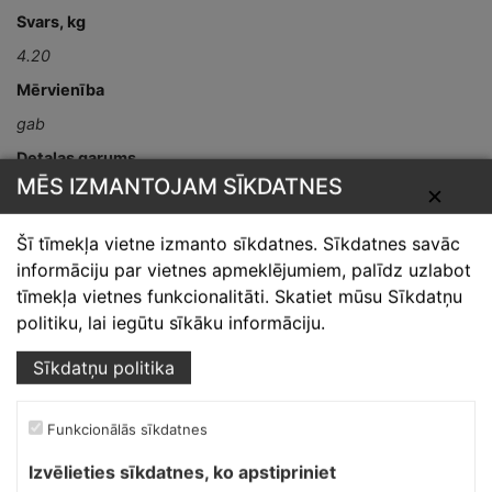
Svars, kg
4.20
Mērvienība
gab
Detaļas garums,
mm
MĒS IZMANTOJAM SĪKDATNES
✕
3000
Šī tīmekļa vietne izmanto sīkdatnes. Sīkdatnes savāc
informāciju par vietnes apmeklējumiem, palīdz uzlabot
tīmekļa vietnes funkcionalitāti. Skatiet mūsu Sīkdatņu
politiku, lai iegūtu sīkāku informāciju.
Sīkdatņu politika
Skārdnieks M
Funkcionālās sīkdatnes
Ofiss, ražošana, noliktava.
Izvēlieties sīkdatnes, ko apstipriniet