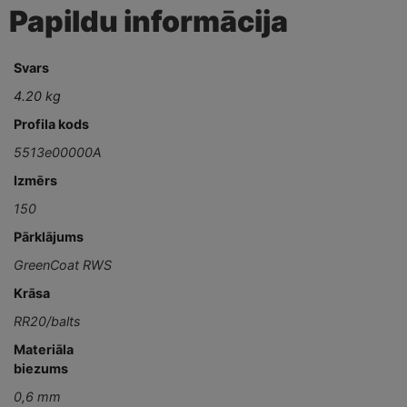
Papildu informācija
Svars
4.20 kg
Profila kods
5513e00000A
Izmērs
150
Pārklājums
GreenCoat RWS
Krāsa
RR20/balts
Materiāla
biezums
0,6 mm