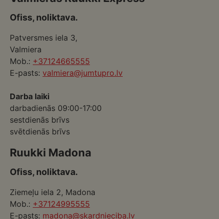
Ofiss, noliktava.
Patversmes iela 3,
Valmiera
Mob.:
+37124665555
E-pasts:
valmiera@jumtupro.lv
Darba laiki
darbadienās 09:00-17:00
sestdienās brīvs
svētdienās brīvs
Ruukki Madona
Ofiss, noliktava.
Ziemeļu iela 2, Madona
Mob.:
+37124995555
E-pasts:
madona@skardnieciba.lv