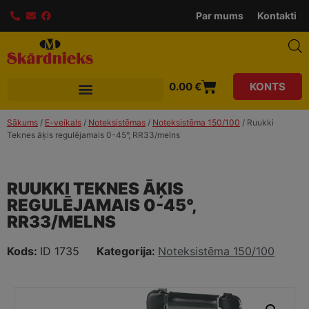
Par mums
Kontakti
0.00
€
KONTS
Sākums
/
E-veikals
/
Noteksistēmas
/
Noteksistēma 150/100
/ Ruukki
Teknes āķis regulējamais 0-45°, RR33/melns
RUUKKI TEKNES ĀĶIS
REGULĒJAMAIS 0-45°,
RR33/MELNS
Kods:
ID 1735
Kategorija:
Noteksistēma 150/100