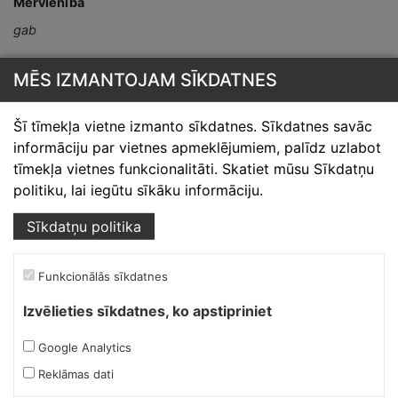
Mērvienība
gab
MĒS IZMANTOJAM SĪKDATNES
Šī tīmekļa vietne izmanto sīkdatnes. Sīkdatnes savāc
informāciju par vietnes apmeklējumiem, palīdz uzlabot
tīmekļa vietnes funkcionalitāti. Skatiet mūsu Sīkdatņu
Skārdnieks M
politiku, lai iegūtu sīkāku informāciju.
Ofiss, ražošana, noliktava.
Sīkdatņu politika
Izmēģinātāju iela 1a,
Funkcionālās sīkdatnes
Priekuļi, Cēsu novads.
Mob.:
+37126317230
Izvēlieties sīkdatnes, ko apstipriniet
E-pasts:
skardnieksm@skardnieciba.lv
Google Analytics
Reklāmas dati
Darba laiki