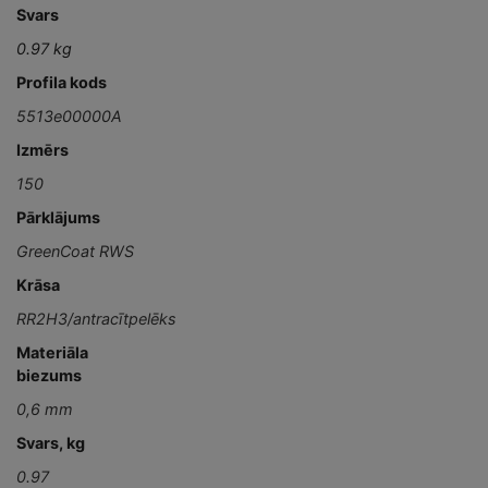
Svars
0.97 kg
Profila kods
5513e00000A
Izmērs
150
Pārklājums
GreenCoat RWS
Krāsa
RR2H3/antracītpelēks
Materiāla
biezums
0,6 mm
Svars, kg
0.97