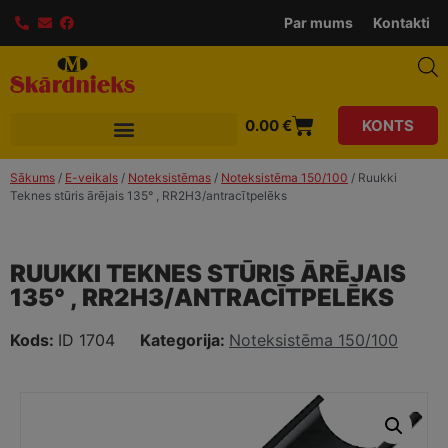
modal-check
Par mums
Kontakti
0.00
€
KONTS
Sākums
/
E-veikals
/
Noteksistēmas
/
Noteksistēma 150/100
/ Ruukki
Teknes stūris ārējais 135° , RR2H3/antracītpelēks
RUUKKI TEKNES STŪRIS ĀRĒJAIS
135° , RR2H3/ANTRACĪTPELĒKS
Kods:
ID 1704
Kategorija:
Noteksistēma 150/100