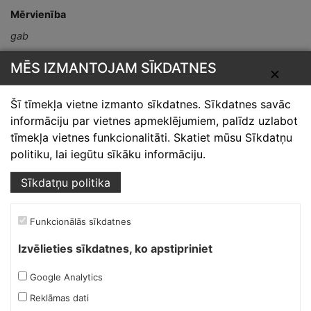
Mērvienība
gab
MĒS IZMANTOJAM SĪKDATNES
✕
Šī tīmekļa vietne izmanto sīkdatnes. Sīkdatnes savāc
informāciju par vietnes apmeklējumiem, palīdz uzlabot
tīmekļa vietnes funkcionalitāti. Skatiet mūsu Sīkdatņu
politiku, lai iegūtu sīkāku informāciju.
Skārdnieks M
Sīkdatņu politika
Ofiss, ražošana, noliktava.
Izmēģinātāju iela 1a,
Funkcionālās sīkdatnes
Priekuļi, Cēsu novads.
Izvēlieties sīkdatnes, ko apstipriniet
Mob.:
+37126317230
E-pasts:
skardnieksm@skardnieciba.lv
Google Analytics
Reklāmas dati