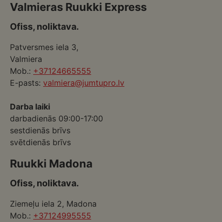
Valmieras Ruukki Express
Ofiss, noliktava.
Patversmes iela 3,
Valmiera
Mob.:
+37124665555
E-pasts:
valmiera@jumtupro.lv
Darba laiki
darbadienās 09:00-17:00
sestdienās brīvs
svētdienās brīvs
Ruukki Madona
Ofiss, noliktava.
Ziemeļu iela 2, Madona
Mob.:
+37124995555