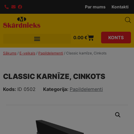
modal-check
Par mums
Kontakti
0.00
€
KONTS
Sākums
/
E-veikals
/
Papildelementi
/ Classic karnīze, Cinkots
CLASSIC KARNĪZE, CINKOTS
Kods:
ID 0502
Kategorija:
Papildelementi