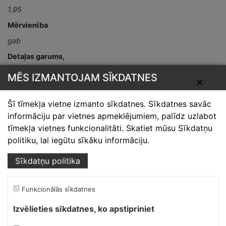
1.95
Mērvienība
gab
Detaļas garums,
mm
MĒS IZMANTOJAM SĪKDATNES
✕
L-2000
Šī tīmekļa vietne izmanto sīkdatnes. Sīkdatnes savāc
informāciju par vietnes apmeklējumiem, palīdz uzlabot
tīmekļa vietnes funkcionalitāti. Skatiet mūsu Sīkdatņu
politiku, lai iegūtu sīkāku informāciju.
Sīkdatņu politika
Skārdnieks M
Funkcionālās sīkdatnes
Ofiss, ražošana, noliktava.
Izvēlieties sīkdatnes, ko apstipriniet
Izmēģinātāju iela 1a,
Priekuļi, Cēsu novads.