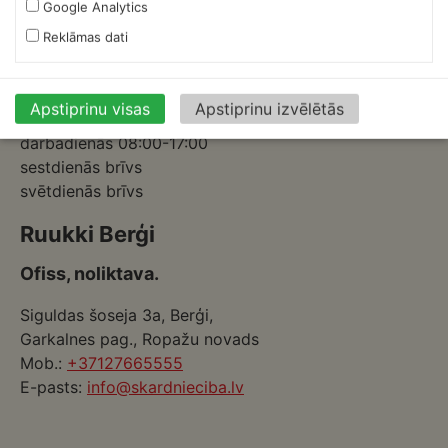
Google Analytics
Mob.:
+37126317230
Reklāmas dati
E-pasts:
skardnieksm@skardnieciba.lv
Apstiprinu visas
Apstiprinu izvēlētās
Darba laiki
darbadienās 08:00-17:00
sestdienās brīvs
svētdienās brīvs
Ruukki Berģi
Ofiss, noliktava.
Siguldas šoseja 3a, Berģi,
Garkalnes pag., Ropažu novads
Mob.:
+37127665555
E-pasts:
info@skardnieciba.lv