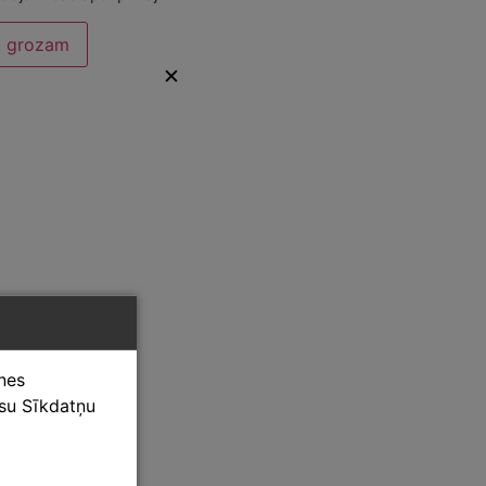
t grozam
✕
tnes
ūsu Sīkdatņu