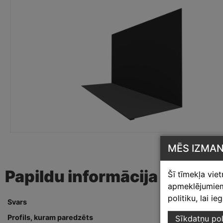
MĒS IZMA
Papildu informācija
Šī tīmekļa vie
apmeklējumiem,
politiku, lai i
Svars
3.22 kg
Profils, kuram paredzēts
Valcprofils
Sīkdatņu pol