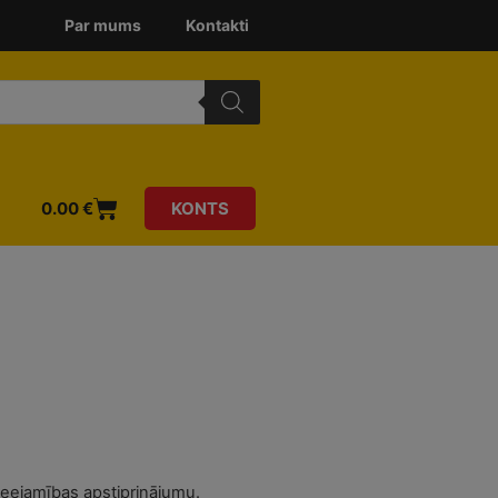
Par mums
Kontakti
0.00
€
KONTS
ieejamības apstiprinājumu.