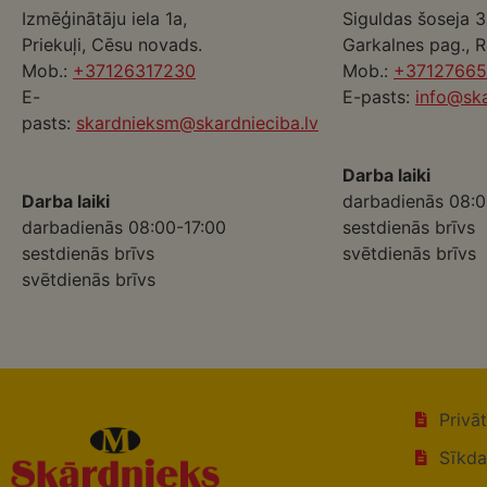
Izmēģinātāju iela 1a,
Siguldas šoseja 3
Priekuļi, Cēsu novads.
Garkalnes pag., 
Mob.:
+37126317230
Mob.:
+3712766
E-
E-pasts:
info@ska
pasts:
skardnieksm@skardnieciba.lv
Darba laiki
Darba laiki
darbadienās 08:0
darbadienās 08:00-17:00
sestdienās brīvs
sestdienās brīvs
svētdienās brīvs
svētdienās brīvs
Privā
Sīkda