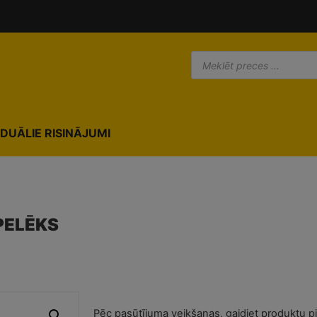
modal-check
IDUĀLIE RISINĀJUMI
 PELĒKS
Pēc pasūtījuma veikšanas, gaidiet produktu p