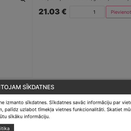
21.03 €
Pievieno
NTOJAM SĪKDATNES
tne izmanto sīkdatnes. Sīkdatnes savāc informāciju par vie
 palīdz uzlabot tīmekļa vietnes funkcionalitāti. Skatiet m
egūtu sīkāku informāciju.
itika