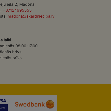
eļu iela 2, Madona
.:
+37124995555
sts:
madona@skardnieciba.lv
a laiki
adienās 08:00-17:00
dienās brīvs
dienās brīvs