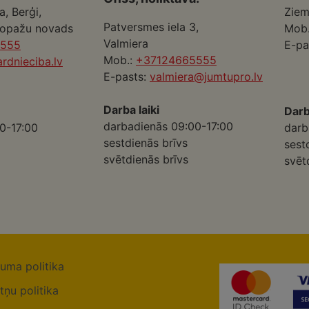
a, Berģi,
Ziem
Patversmes iela 3,
Ropažu novads
Mob
Valmiera
5555
E-pa
Mob.:
+37124665555
rdnieciba.lv
E-pasts:
valmiera@jumtupro.lv
Darba laiki
Darb
darbadienās 09:00-17:00
0-17:00
darb
sestdienās brīvs
sest
svētdienās brīvs
svēt
tuma politika
tņu politika