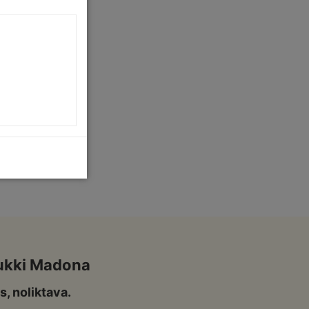
ukki Madona
s, noliktava.