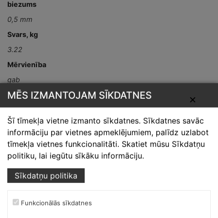
biezums
0,5 mm
Svars, kg
3.22
Mērvienība
gab
MĒS IZMANTOJAM SĪKDATNES
Detaļas garums,
✕
mm
Šī tīmekļa vietne izmanto sīkdatnes. Sīkdatnes savāc
L-2000
informāciju par vietnes apmeklējumiem, palīdz uzlabot
tīmekļa vietnes funkcionalitāti. Skatiet mūsu Sīkdatņu
politiku, lai iegūtu sīkāku informāciju.
Sīkdatņu politika
Funkcionālās sīkdatnes
Skārdnieks M