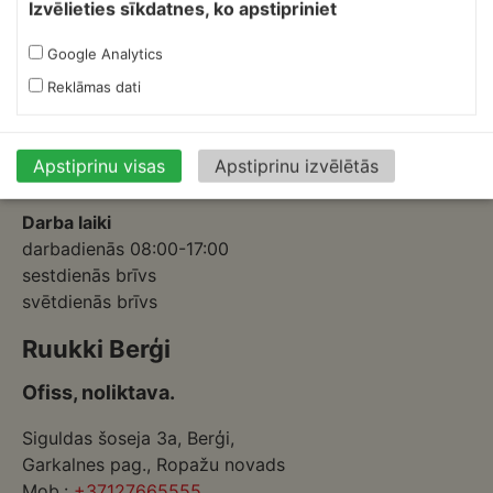
Izvēlieties sīkdatnes, ko apstipriniet
Ofiss, ražošana, noliktava.
Google Analytics
Izmēģinātāju iela 1a,
Reklāmas dati
Priekuļi, Cēsu novads.
Mob.:
+37126317230
E-pasts:
skardnieksm@skardnieciba.lv
Apstiprinu visas
Apstiprinu izvēlētās
Darba laiki
darbadienās 08:00-17:00
sestdienās brīvs
svētdienās brīvs
Ruukki Berģi
Ofiss, noliktava.
Siguldas šoseja 3a, Berģi,
Garkalnes pag., Ropažu novads
Mob.:
+37127665555