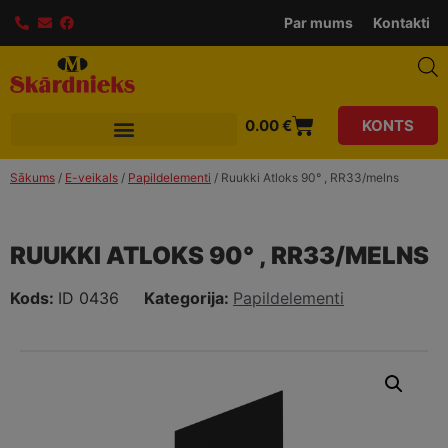
modal-check
Par mums
Kontakti
0.00
€
KONTS
Sākums
/
E-veikals
/
Papildelementi
/ Ruukki Atloks 90° , RR33/melns
RUUKKI ATLOKS 90° , RR33/MELNS
Kods:
ID 0436
Kategorija:
Papildelementi