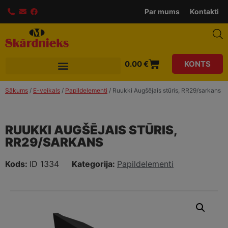
modal-check
Par mums
Kontakti
0.00
€
KONTS
Sākums
/
E-veikals
/
Papildelementi
/ Ruukki Augšējais stūris, RR29/sarkans
RUUKKI AUGŠĒJAIS STŪRIS,
RR29/SARKANS
Kods:
ID 1334
Kategorija:
Papildelementi