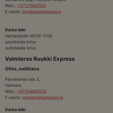
Mob.:
+37127665555
E-pasts:
info@skardnieciba.lv
Darba laiki
darbadienās 08:00-17:00
sestdienās brīvs
svētdienās brīvs
Valmieras Ruukki Express
Ofiss, noliktava.
Patversmes iela 3,
Valmiera
Mob.:
+37124665555
E-pasts:
valmiera@jumtupro.lv
Darba laiki