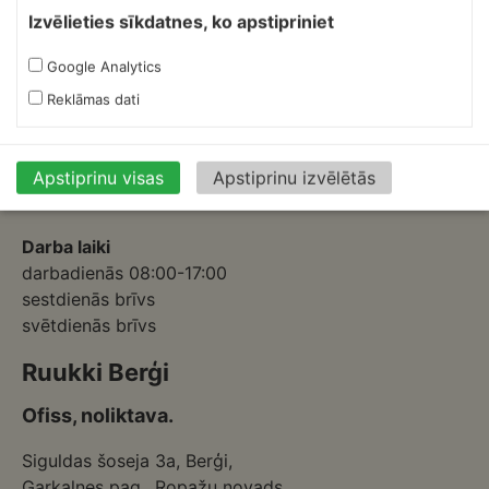
Skārdnieks M
Izvēlieties sīkdatnes, ko apstipriniet
Ofiss, ražošana, noliktava.
Google Analytics
Izmēģinātāju iela 1a,
Reklāmas dati
Priekuļi, Cēsu novads.
Mob.:
+37126317230
E-pasts:
skardnieksm@skardnieciba.lv
Apstiprinu visas
Apstiprinu izvēlētās
Darba laiki
darbadienās 08:00-17:00
sestdienās brīvs
svētdienās brīvs
Ruukki Berģi
Ofiss, noliktava.
Siguldas šoseja 3a, Berģi,
Garkalnes pag., Ropažu novads