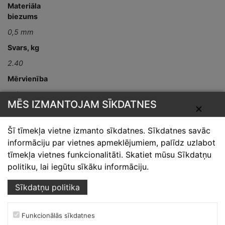
Materiāla
biezums
0,5 mm
Svars, kg
2.40
Mērvienība
gab
MĒS IZMANTOJAM SĪKDATNES
✕
Detaļas garums,
mm
Šī tīmekļa vietne izmanto sīkdatnes. Sīkdatnes savāc
L-2000
informāciju par vietnes apmeklējumiem, palīdz uzlabot
tīmekļa vietnes funkcionalitāti. Skatiet mūsu Sīkdatņu
politiku, lai iegūtu sīkāku informāciju.
Sīkdatņu politika
Funkcionālās sīkdatnes