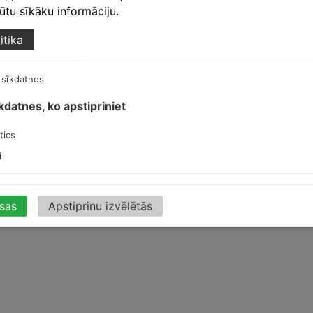
egūtu sīkāku informāciju.
itika
 sīkdatnes
īkdatnes, ko apstipriniet
t
tics
i
isas
Apstiprinu izvēlētās