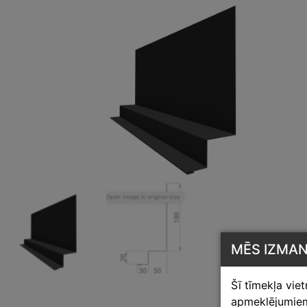
MĒS IZMA
Šī tīmekļa vie
apmeklējumiem,