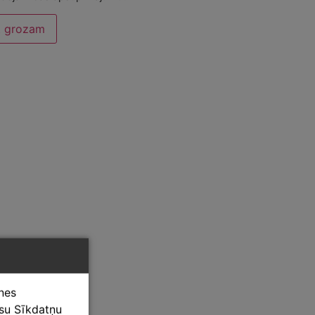
t grozam
tnes
ūsu Sīkdatņu