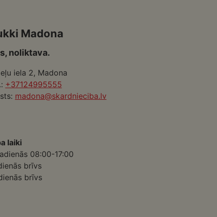
ukki Madona
s, noliktava.
eļu iela 2, Madona
.:
+37124995555
sts:
madona@skardnieciba.lv
a laiki
adienās 08:00-17:00
dienās brīvs
dienās brīvs