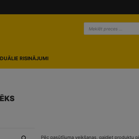
IDUĀLIE RISINĀJUMI
LĒKS
Pēc pasūtījuma veikšanas, gaidiet produktu p