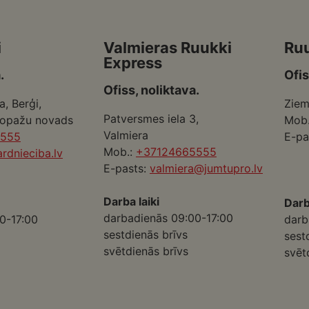
i
Valmieras Ruukki
Ru
Express
.
Ofis
Ofiss, noliktava.
a, Berģi,
Ziem
Patversmes iela 3,
Ropažu novads
Mob
Valmiera
5555
E-pa
Mob.:
+37124665555
rdnieciba.lv
E-pasts:
valmiera@jumtupro.lv
Darba laiki
Darb
darbadienās 09:00-17:00
0-17:00
darb
sestdienās brīvs
sest
svētdienās brīvs
svēt