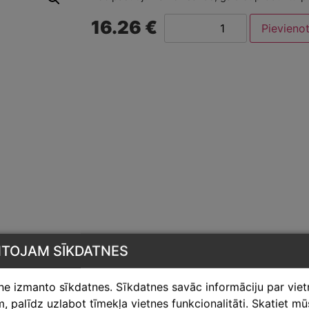
16.26 €
Pievieno
NTOJAM SĪKDATNES
tne izmanto sīkdatnes. Sīkdatnes savāc informāciju par vie
 palīdz uzlabot tīmekļa vietnes funkcionalitāti. Skatiet m