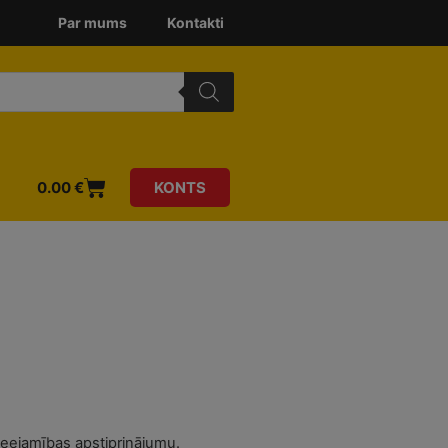
Par mums
Kontakti
0.00
€
KONTS
ieejamības apstiprinājumu.