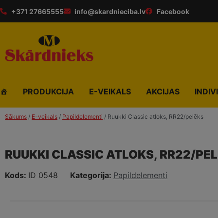
+371 27665555
info@skardnieciba.lv
Facebook
PRODUKCIJA
E-VEIKALS
AKCIJAS
INDIV
Sākums
/
E-veikals
/
Papildelementi
/ Ruukki Classic atloks, RR22/pelēks
RUUKKI CLASSIC ATLOKS, RR22/PE
Kods:
ID 0548
Kategorija:
Papildelementi