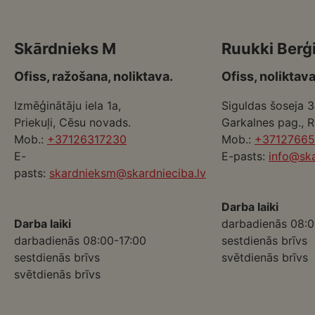
Skārdnieks M
Ruukki Berģ
Ofiss, ražošana, noliktava.
Ofiss, noliktava
Izmēģinātāju iela 1a,
Siguldas šoseja 3
Priekuļi, Cēsu novads.
Garkalnes pag., 
Mob.:
+37126317230
Mob.:
+3712766
E-
E-pasts:
info@ska
pasts:
skardnieksm@skardnieciba.lv
Darba laiki
Darba laiki
darbadienās 08:0
darbadienās 08:00-17:00
sestdienās brīvs
sestdienās brīvs
svētdienās brīvs
svētdienās brīvs