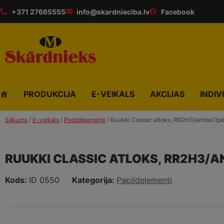
+371 27665555
info@skardnieciba.lv
Facebook
PRODUKCIJA
E-VEIKALS
AKCIJAS
INDIV
Sākums
/
E-veikals
/
Papildelementi
/ Ruukki Classic atloks, RR2H3/antracītp
RUUKKI CLASSIC ATLOKS, RR2H3/
Kods:
ID 0550
Kategorija:
Papildelementi