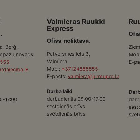
i
Valmieras Ruukki
Ru
Express
.
Ofis
Ofiss, noliktava.
a, Berģi,
Ziem
Patversmes iela 3,
Ropažu novads
Mob
Valmiera
5555
E-pa
Mob.:
+37124665555
rdnieciba.lv
E-pasts:
valmiera@jumtupro.lv
Darba laiki
Darb
darbadienās 09:00-17:00
0-17:00
darb
sestdienās brīvs
sest
svētdienās brīvs
svēt