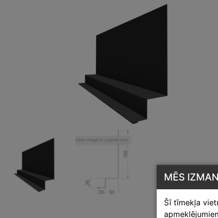
MĒS IZMA
Šī tīmekļa vie
apmeklējumiem,