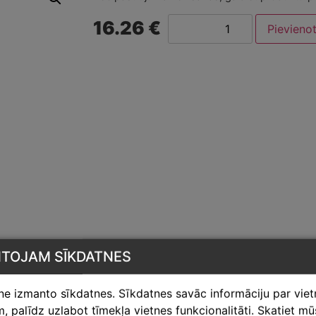
16.26 €
Pievieno
NTOJAM SĪKDATNES
tne izmanto sīkdatnes. Sīkdatnes savāc informāciju par vie
 palīdz uzlabot tīmekļa vietnes funkcionalitāti. Skatiet m