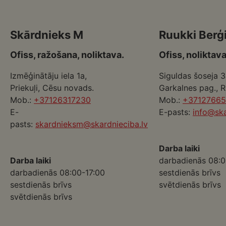
Skārdnieks M
Ruukki Berģ
Ofiss, ražošana, noliktava.
Ofiss, noliktava
Izmēģinātāju iela 1a,
Siguldas šoseja 3
Priekuļi, Cēsu novads.
Garkalnes pag., 
Mob.:
+37126317230
Mob.:
+3712766
E-
E-pasts:
info@ska
pasts:
skardnieksm@skardnieciba.lv
Darba laiki
Darba laiki
darbadienās 08:0
darbadienās 08:00-17:00
sestdienās brīvs
sestdienās brīvs
svētdienās brīvs
svētdienās brīvs