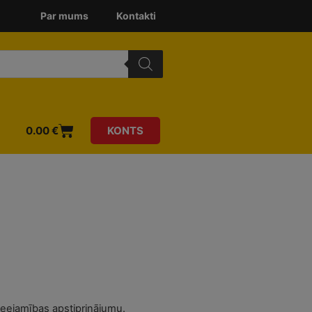
Par mums
Kontakti
0.00
€
KONTS
ieejamības apstiprinājumu.