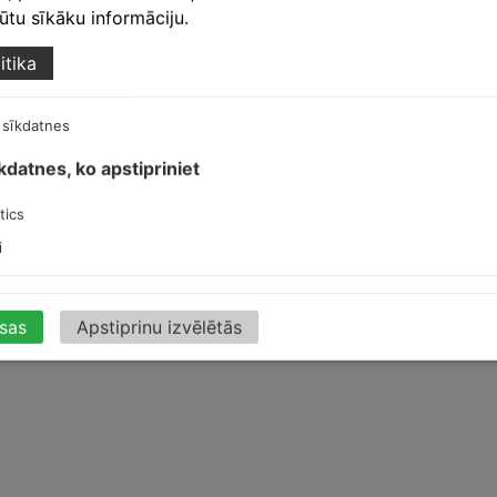
egūtu sīkāku informāciju.
itika
 sīkdatnes
īkdatnes, ko apstipriniet
t
tics
tpelēks
i
isas
Apstiprinu izvēlētās