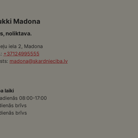
ukki Madona
s, noliktava.
eļu iela 2, Madona
.:
+37124995555
sts:
madona@skardnieciba.lv
a laiki
adienās 08:00-17:00
dienās brīvs
dienās brīvs