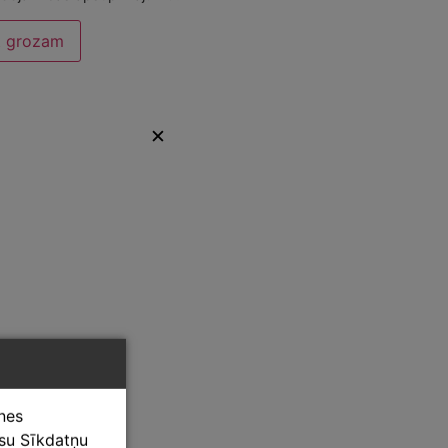
t grozam
✕
tnes
ūsu Sīkdatņu