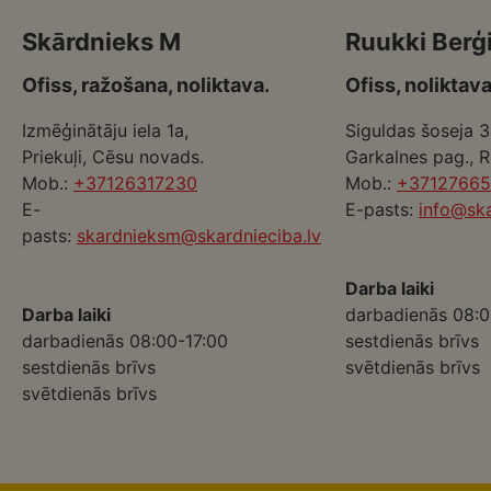
Skārdnieks M
Ruukki Berģ
Ofiss, ražošana, noliktava.
Ofiss, noliktava
Izmēģinātāju iela 1a,
Siguldas šoseja 3
Priekuļi, Cēsu novads.
Garkalnes pag., 
Mob.:
+37126317230
Mob.:
+3712766
E-
E-pasts:
info@ska
pasts:
skardnieksm@skardnieciba.lv
Darba laiki
Darba laiki
darbadienās 08:0
darbadienās 08:00-17:00
sestdienās brīvs
sestdienās brīvs
svētdienās brīvs
svētdienās brīvs