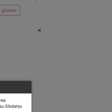
t grozam
✕
tnes
ūsu Sīkdatņu