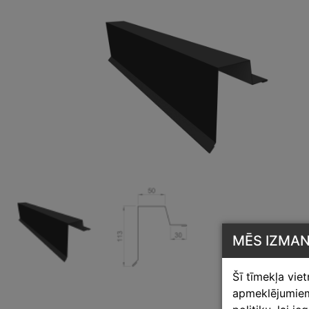
MĒS IZMA
Šī tīmekļa vie
apmeklējumiem,