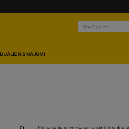
modal-check
IDUĀLIE RISINĀJUMI
Pēc pasūtījuma veikšanas, gaidiet produktu p