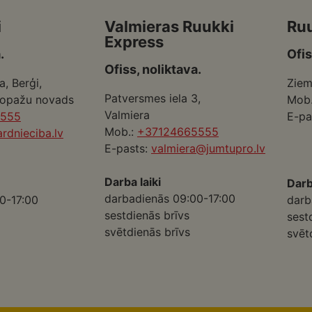
i
Valmieras Ruukki
Ru
Express
.
Ofis
Ofiss, noliktava.
a, Berģi,
Ziem
Patversmes iela 3,
Ropažu novads
Mob
Valmiera
5555
E-pa
Mob.:
+37124665555
rdnieciba.lv
E-pasts:
valmiera@jumtupro.lv
Darba laiki
Darb
darbadienās 09:00-17:00
0-17:00
darb
sestdienās brīvs
sest
svētdienās brīvs
svēt