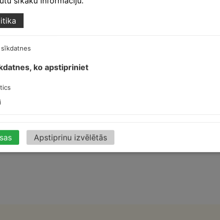
egūtu sīkāku informāciju.
itika
 sīkdatnes
īkdatnes, ko apstipriniet
tics
i
isas
Apstiprinu izvēlētās