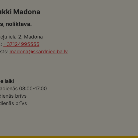
ukki Madona
s, noliktava.
eļu iela 2, Madona
.:
+37124995555
sts:
madona@skardnieciba.lv
a laiki
adienās 08:00-17:00
dienās brīvs
dienās brīvs