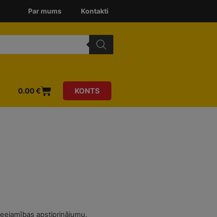
Par mums
Kontakti
0.00
€
KONTS
ieejamības apstiprinājumu.