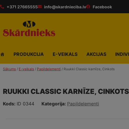
+371 27665555
info@skardnieciba.lv
Facebook
PRODUKCIJA
E-VEIKALS
AKCIJAS
INDIV
Sākums
/
E-veikals
/
Papildelementi
/ Ruukki Classic karnīze, Cinkots
RUUKKI CLASSIC KARNĪZE, CINKOTS
Kods:
ID 0344
Kategorija:
Papildelementi