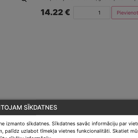
14.22 €
Pievieno
NTOJAM SĪKDATNES
tne izmanto sīkdatnes. Sīkdatnes savāc informāciju par vie
 palīdz uzlabot tīmekļa vietnes funkcionalitāti. Skatiet m