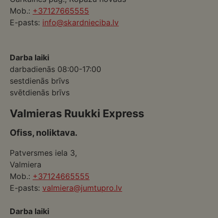
Mob.:
+37127665555
E-pasts:
info@skardnieciba.lv
Darba laiki
darbadienās 08:00-17:00
sestdienās brīvs
svētdienās brīvs
Valmieras Ruukki Express
Ofiss, noliktava.
Patversmes iela 3,
Valmiera
Mob.:
+37124665555
E-pasts:
valmiera@jumtupro.lv
Darba laiki