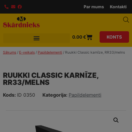
Par mums
Kontakti
0.00
€
KONTS
Sākums
/
E-veikals
/
Papildelementi
/ Ruukki Classic karnīze, RR33/melns
RUUKKI CLASSIC KARNĪZE,
RR33/MELNS
Kods:
ID 0350
Kategorija:
Papildelementi