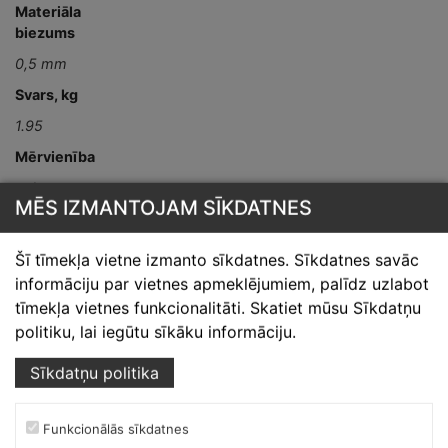
Materiāla
biezums
0,5 mm
Svars, kg
1.95
Mērvienība
gab
MĒS IZMANTOJAM SĪKDATNES
Detaļas garums,
mm
Šī tīmekļa vietne izmanto sīkdatnes. Sīkdatnes savāc
L-2000
informāciju par vietnes apmeklējumiem, palīdz uzlabot
tīmekļa vietnes funkcionalitāti. Skatiet mūsu Sīkdatņu
politiku, lai iegūtu sīkāku informāciju.
Sīkdatņu politika
Funkcionālās sīkdatnes