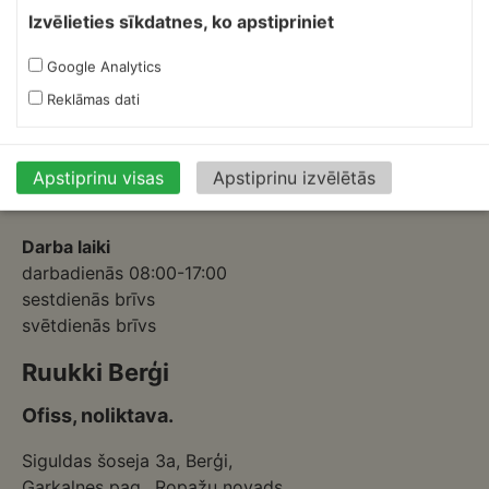
Skārdnieks M
Izvēlieties sīkdatnes, ko apstipriniet
Ofiss, ražošana, noliktava.
Google Analytics
Izmēģinātāju iela 1a,
Reklāmas dati
Priekuļi, Cēsu novads.
Mob.:
+37126317230
E-pasts:
skardnieksm@skardnieciba.lv
Apstiprinu visas
Apstiprinu izvēlētās
Darba laiki
darbadienās 08:00-17:00
sestdienās brīvs
svētdienās brīvs
Ruukki Berģi
Ofiss, noliktava.
Siguldas šoseja 3a, Berģi,
Garkalnes pag., Ropažu novads