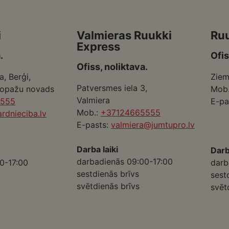
i
Valmieras Ruukki
Ru
Express
.
Ofis
Ofiss, noliktava.
a, Berģi,
Ziem
Patversmes iela 3,
Ropažu novads
Mob
Valmiera
5555
E-pa
Mob.:
+37124665555
rdnieciba.lv
E-pasts:
valmiera@jumtupro.lv
Darba laiki
Darb
darbadienās 09:00-17:00
0-17:00
darb
sestdienās brīvs
sest
svētdienās brīvs
svēt