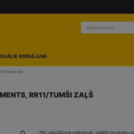
IDUĀLIE RISINĀJUMI
R11/tumši zaļš
MENTS, RR11/TUMŠI ZAĻŠ
Pēc pasūtījuma veikšanas, gaidiet produktu p