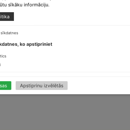
egūtu sīkāku informāciju.
itika
 sīkdatnes
īkdatnes, ko apstipriniet
t
tics
ļš
i
isas
Apstiprinu izvēlētās