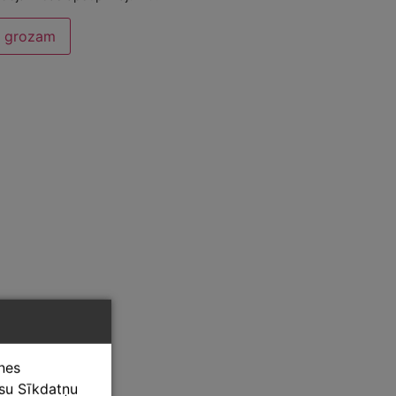
t grozam
tnes
ūsu Sīkdatņu