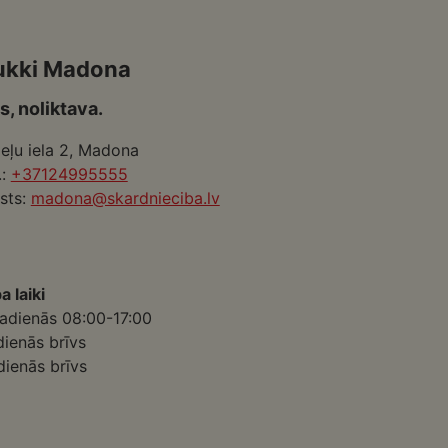
ukki Madona
s, noliktava.
eļu iela 2, Madona
.:
+37124995555
sts:
madona@skardnieciba.lv
a laiki
adienās 08:00-17:00
dienās brīvs
dienās brīvs