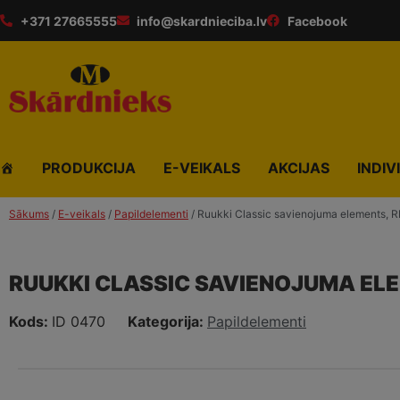
+371 27665555
info@skardnieciba.lv
Facebook
PRODUKCIJA
E-VEIKALS
AKCIJAS
INDIV
Sākums
/
E-veikals
/
Papildelementi
/ Ruukki Classic savienojuma elements, R
RUUKKI CLASSIC SAVIENOJUMA ELE
Kods:
ID 0470
Kategorija:
Papildelementi