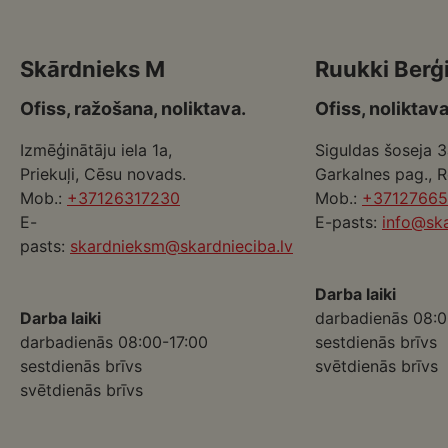
Skārdnieks M
Ruukki Berģ
Ofiss, ražošana, noliktava.
Ofiss, noliktava
Izmēģinātāju iela 1a,
Siguldas šoseja 3
Priekuļi, Cēsu novads.
Garkalnes pag., 
Mob.:
+37126317230
Mob.:
+3712766
E-
E-pasts:
info@ska
pasts:
skardnieksm@skardnieciba.lv
Darba laiki
Darba laiki
darbadienās 08:0
darbadienās 08:00-17:00
sestdienās brīvs
sestdienās brīvs
svētdienās brīvs
svētdienās brīvs