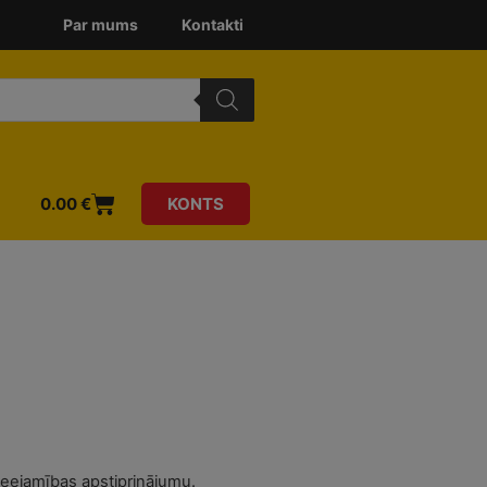
Par mums
Kontakti
0.00
€
KONTS
ieejamības apstiprinājumu.