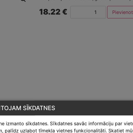
18.22 €
Pievieno
NTOJAM SĪKDATNES
tne izmanto sīkdatnes. Sīkdatnes savāc informāciju par vie
 palīdz uzlabot tīmekļa vietnes funkcionalitāti. Skatiet m