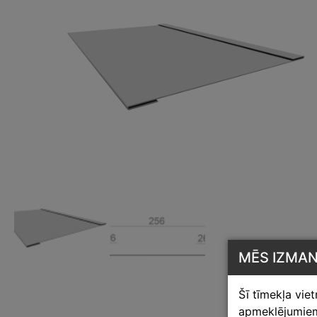
MĒS IZMA
Šī tīmekļa vie
apmeklējumiem,