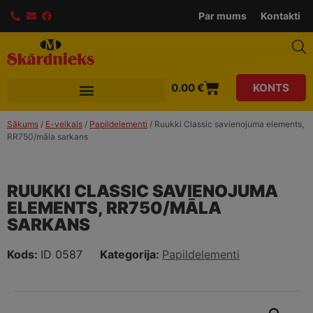
modal-check
Par mums
Kontakti
0.00
€
KONTS
Sākums
/
E-veikals
/
Papildelementi
/ Ruukki Classic savienojuma elements,
RR750/māla sarkans
RUUKKI CLASSIC SAVIENOJUMA
ELEMENTS, RR750/MĀLA
SARKANS
Kods:
ID 0587
Kategorija:
Papildelementi