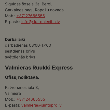
Siguldas šoseja 3a, Berģi,
Garkalnes pag., Ropažu novads
Mob.:
+37127665555
E-pasts:
info@skardnieciba.lv
Darba laiki
darbadienās 08:00-17:00
sestdienās brīvs
svētdienās brīvs
Valmieras Ruukki Express
Ofiss, noliktava.
Patversmes iela 3,
Valmiera
Mob.:
+37124665555
E-pasts:
valmiera@jumtupro.lv