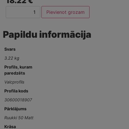
18.22 €
Pievienot grozam
Papildu informācija
Svars
3.22 kg
Profils, kuram
paredzēts
Valcprofils
Profila kods
30600018907
Pārklājums
Ruukki 50 Matt
Krāsa