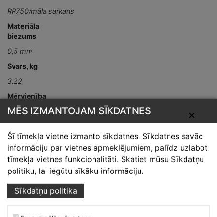
RR750/māla sarkans
Materiāla
biezums
0,5 mm
Svars, kg
3.22
Mērvienība
MĒS IZMANTOJAM SĪKDATNES
gab
✕
Detaļas garums,
Šī tīmekļa vietne izmanto sīkdatnes. Sīkdatnes savāc
mm
informāciju par vietnes apmeklējumiem, palīdz uzlabot
L-2000
tīmekļa vietnes funkcionalitāti. Skatiet mūsu Sīkdatņu
politiku, lai iegūtu sīkāku informāciju.
Sīkdatņu politika