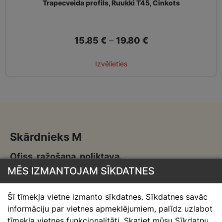
Trapecveida profils, Ruukki T45, Cinkots
15.85
€
–
19.80
€
Izvēlieties
Skārdnieks M
Ofiss, ražošana, noliktava.
MĒS IZMANTOJAM SĪKDATNES
Izmēģinātāju iela 1a,
Priekuļi, Cēsu novads.
Šī tīmekļa vietne izmanto sīkdatnes. Sīkdatnes savāc
Mob.:
+37126317230
informāciju par vietnes apmeklējumiem, palīdz uzlabot
E-pasts:
skardnieksm@skardnieciba.lv
tīmekļa vietnes funkcionalitāti. Skatiet mūsu Sīkdatņu