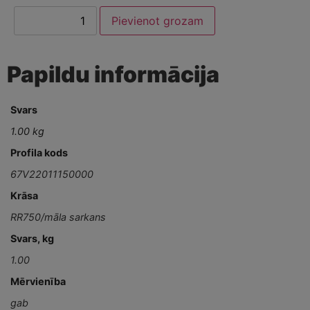
Pievienot grozam
Papildu informācija
Svars
1.00 kg
Profila kods
67V22011150000
Krāsa
RR750/māla sarkans
Svars, kg
1.00
Mērvienība
gab