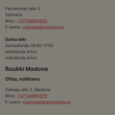
Patversmes iela 3,
Valmiera
Mob.:
+37124665555
E-pasts:
valmiera@jumtupro.lv
Darba laiki
darbadienās 09:00-17:00
sestdienās brīvs
svētdienās brīvs
Ruukki Madona
Ofiss, noliktava.
Ziemeļu iela 2, Madona
Mob.:
+37124995555
E-pasts:
madona@skardnieciba.lv