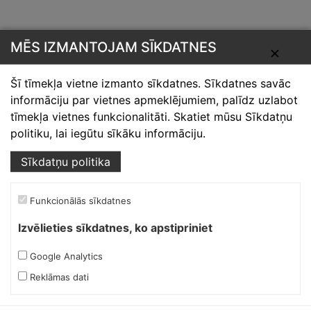
MĒS IZMANTOJAM SĪKDATNES
✕
Šī tīmekļa vietne izmanto sīkdatnes. Sīkdatnes savāc
informāciju par vietnes apmeklējumiem, palīdz uzlabot
Skārdnieks M
tīmekļa vietnes funkcionalitāti. Skatiet mūsu Sīkdatņu
politiku, lai iegūtu sīkāku informāciju.
Ofiss, ražošana, noliktava.
Sīkdatņu politika
Izmēģinātāju iela 1a,
Priekuļi, Cēsu novads.
Funkcionālās sīkdatnes
Mob.:
+37126317230
E-pasts:
skardnieksm@skardnieciba.lv
Izvēlieties sīkdatnes, ko apstipriniet
Google Analytics
Darba laiki
Reklāmas dati
darbadienās 08:00-17:00
sestdienās brīvs