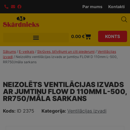
modal-check
Par mums
Kontakti
0.00
€
KONTS
Sākums
/
E-veikals
/
Skrūves, blīvējumi un citi piederumi
/
Ventilācijas
izvadi
/ Neizolēts ventilācijas izvads ar jumtiņu FLOW D 110mm L-500,
RR750/māla sarkans
NEIZOLĒTS VENTILĀCIJAS IZVADS
AR JUMTIŅU FLOW D 110MM L-500,
RR750/MĀLA SARKANS
Kods:
ID 2375
Kategorija:
Ventilācijas izvadi