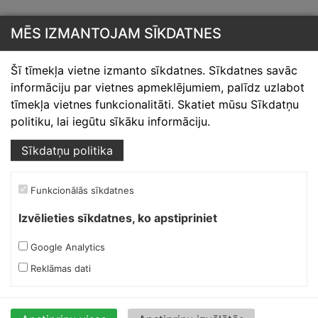
MĒS IZMANTOJAM SĪKDATNES
Šī tīmekļa vietne izmanto sīkdatnes. Sīkdatnes savāc
informāciju par vietnes apmeklējumiem, palīdz uzlabot
Skārdnieks M
tīmekļa vietnes funkcionalitāti. Skatiet mūsu Sīkdatņu
Ofiss, ražošana, noliktava.
politiku, lai iegūtu sīkāku informāciju.
Izmēģinātāju iela 1a,
Sīkdatņu politika
Priekuļi, Cēsu novads.
Mob.:
+37126317230
Funkcionālās sīkdatnes
E-pasts:
skardnieksm@skardnieciba.lv
Izvēlieties sīkdatnes, ko apstipriniet
Google Analytics
Darba laiki
darbadienās 08:00-17:00
Reklāmas dati
sestdienās brīvs
svētdienās brīvs