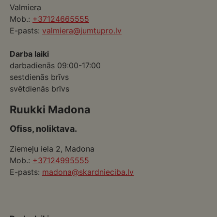
Valmiera
Mob.:
+37124665555
E-pasts:
valmiera@jumtupro.lv
Darba laiki
darbadienās 09:00-17:00
sestdienās brīvs
svētdienās brīvs
Ruukki Madona
Ofiss, noliktava.
Ziemeļu iela 2, Madona
Mob.:
+37124995555
E-pasts:
madona@skardnieciba.lv