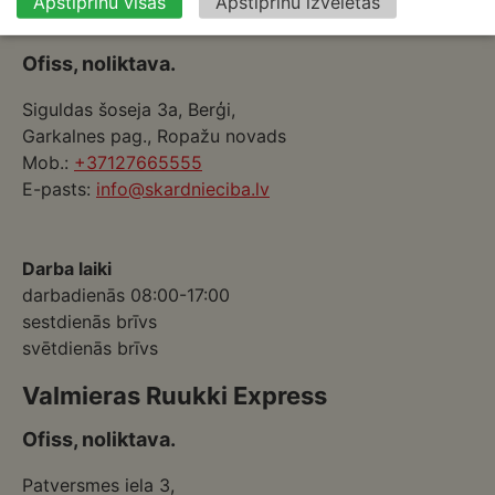
Apstiprinu visas
Apstiprinu izvēlētās
Ruukki Berģi
Ofiss, noliktava.
Siguldas šoseja 3a, Berģi,
Garkalnes pag., Ropažu novads
Mob.:
+37127665555
E-pasts:
info@skardnieciba.lv
Darba laiki
darbadienās 08:00-17:00
sestdienās brīvs
svētdienās brīvs
Valmieras Ruukki Express
Ofiss, noliktava.
Patversmes iela 3,