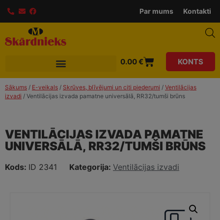
Par mums
Kontakti
0.00
€
KONTS
Sākums
/
E-veikals
/
Skrūves, blīvējumi un citi piederumi
/
Ventilācijas
izvadi
/ Ventilācijas izvada pamatne universālā, RR32/tumši brūns
VENTILĀCIJAS IZVADA PAMATNE
UNIVERSĀLĀ, RR32/TUMŠI BRŪNS
Kods:
ID 2341
Kategorija:
Ventilācijas izvadi