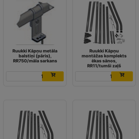
Ruukki Kāpņu metāla
Ruukki Kāpņu
balstiņi (pāris),
montāžas komplekts
RR750/māla sarkans
ēkas sānos,
RR11/tumši zaļš
11.05
€
121.48
€