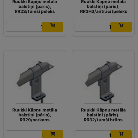
Ruukki Kāpņu metāla
Ruukki Kāpņu metāla
balstiņi (pāris),
balstiņi (pāris),
RR23/tumši pelēks
RR2H3/antracītpelēks
11.05
€
11.05
€
Ruukki Kāpņu metāla
Ruukki Kāpņu metāla
balstiņi (pāris),
balstiņi (pāris),
RR29/sarkans
RR32/tumši brūns
11.05
€
11.05
€