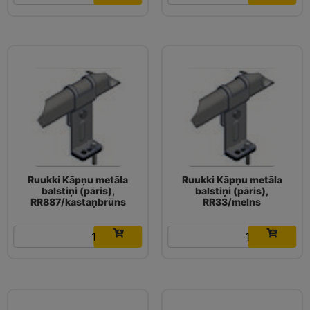
Ruukki Kāpņu metāla
Ruukki Kāpņu metāla
balstiņi (pāris),
balstiņi (pāris),
RR887/kastaņbrūns
RR33/melns
11.05
€
11.05
€