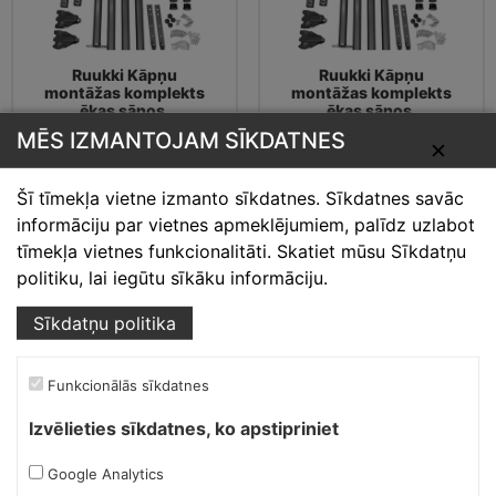
Ruukki Kāpņu
Ruukki Kāpņu
montāžas komplekts
montāžas komplekts
ēkas sānos,
ēkas sānos,
RR21/gaiši pelēks
RR23/tumši pelēks
MĒS IZMANTOJAM SĪKDATNES
✕
121.48
€
121.48
€
Šī tīmekļa vietne izmanto sīkdatnes. Sīkdatnes savāc
informāciju par vietnes apmeklējumiem, palīdz uzlabot
tīmekļa vietnes funkcionalitāti. Skatiet mūsu Sīkdatņu
politiku, lai iegūtu sīkāku informāciju.
Sīkdatņu politika
Funkcionālās sīkdatnes
Izvēlieties sīkdatnes, ko apstipriniet
Ruukki Kāpņu
Ruukki Kāpņu
Google Analytics
montāžas komplekts
montāžas komplekts