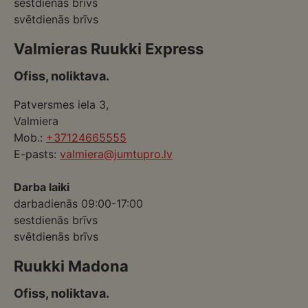
sestdienās brīvs
svētdienās brīvs
Valmieras Ruukki Express
Ofiss, noliktava.
Patversmes iela 3,
Valmiera
Mob.:
+37124665555
E-pasts:
valmiera@jumtupro.lv
Darba laiki
darbadienās 09:00-17:00
sestdienās brīvs
svētdienās brīvs
Ruukki Madona
Ofiss, noliktava.