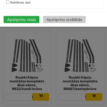
ēkas sānos,
ēkas sānos,
Reklāmas dati
RR2H3/antracītpelēks
RR29/sarkans
121.48
€
121.48
€
Apstiprinu visas
Apstiprinu izvēlētās
Ruukki Kāpņu
Ruukki Kāpņu
montāžas komplekts
montāžas komplekts
ēkas sānos,
ēkas sānos,
RR32/tumši brūns
RR887/kastaņbrūns
121.48
€
121.48
€