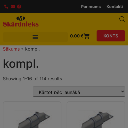
modal-check
Par mums
Kontakti
0.00
€
KONTS
Sākums
»
kompl.
kompl.
Showing 1–16 of 114 results