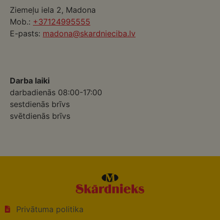
Ziemeļu iela 2, Madona
Mob.:
+37124995555
E-pasts:
madona@skardnieciba.lv
Darba laiki
darbadienās 08:00-17:00
sestdienās brīvs
svētdienās brīvs
Privātuma politika