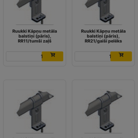
Ruukki Kāpņu metāla
Ruukki Kāpņu metāla
balstiņi (pāris),
balstiņi (pāris),
RR11/tumši zaļš
RR21/gaiši pelēks
11.05
€
11.05
€