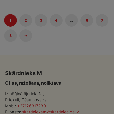
1
2
3
4
…
6
7
8
→
Skārdnieks M
Ofiss, ražošana, noliktava.
Izmēģinātāju iela 1a,
Priekuļi, Cēsu novads.
Mob.:
+37126317230
E-pasts:
skardnieksm@skardnieciba.lv