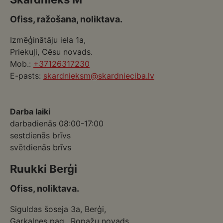
Ofiss, ražošana, noliktava.
Izmēģinātāju iela 1a,
Priekuļi, Cēsu novads.
Mob.:
+37126317230
E-pasts:
skardnieksm@skardnieciba.lv
Darba laiki
darbadienās 08:00-17:00
sestdienās brīvs
svētdienās brīvs
Ruukki Berģi
Ofiss, noliktava.
Siguldas šoseja 3a, Berģi,
Garkalnes pag., Ropažu novads