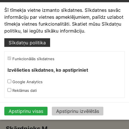
Šī tīmekļa vietne izmanto sīkdatnes. Sīkdatnes savāc
informāciju par vietnes apmeklējumiem, palīdz uzlabot
tīmekļa vietnes funkcionalitāti. Skatiet mūsu Sīkdatņu
politiku, lai iegūtu sīkāku informāciju.
Sīkdatņu politika
Ruukki Kāpnes
SafeGrip (400 mm)
3,3m, RR750/māla
Funkcionālās sīkdatnes
sarkans
99.64
€
Izvēlieties sīkdatnes, ko apstipriniet
Google Analytics
Reklāmas dati
Apstiprinu visas
Apstiprinu izvēlētās
Skārdnieks M