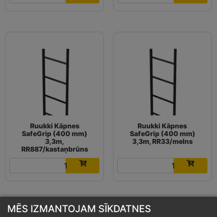
Ruukki Kāpnes
Ruukki Kāpnes
SafeGrip (400 mm)
SafeGrip (400 mm)
3,3m,
3,3m, RR33/melns
RR887/kastaņbrūns
99.64
€
99.64
€
MĒS IZMANTOJAM SĪKDATNES