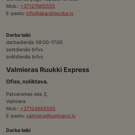
Mob.:
+37127665555
E-pasts:
info@skardnieciba.lv
Darba laiki
darbadienās 08:00-17:00
sestdienās brīvs
svētdienās brīvs
Valmieras Ruukki Express
Ofiss, noliktava.
Patversmes iela 3,
Valmiera
Mob.:
+37124665555
E-pasts:
valmiera@jumtupro.lv
Darba laiki