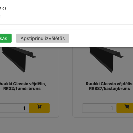
15.66
€
15.66
€
tics
i
isas
Apstiprinu izvēlētās
Ruukki Classic vējdēlis,
Ruukki Classic vējdēlis
RR32/tumši brūns
RR887/kastaņbrūns
15.66
€
15.66
€