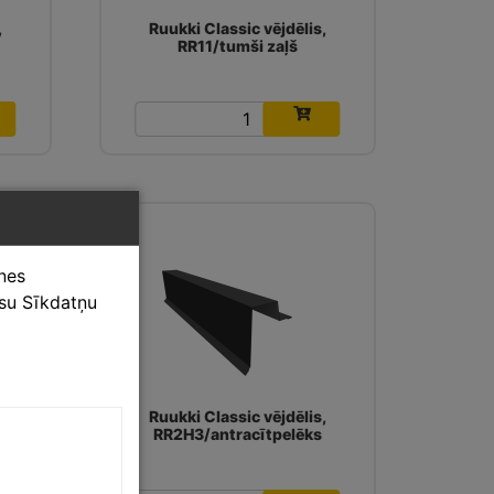
,
Ruukki Classic vējdēlis,
RR11/tumši zaļš
15.66
€
tnes
ūsu Sīkdatņu
,
Ruukki Classic vējdēlis,
RR2H3/antracītpelēks