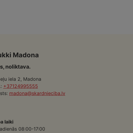
ukki Madona
s, noliktava.
eļu iela 2, Madona
.:
+37124995555
sts:
madona@skardnieciba.lv
a laiki
adienās 08:00-17:00