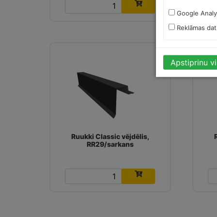
15.66
€
Google Analy
Reklāmas dat
Apstiprinu v
Ruukki Classic vējdēlis,
RR29/sarkans
15.66
€