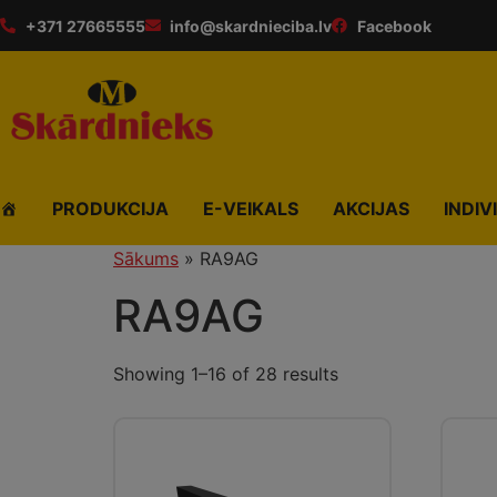
+371 27665555
info@skardnieciba.lv
Facebook
PRODUKCIJA
E-VEIKALS
AKCIJAS
INDIV
Sākums
»
RA9AG
RA9AG
Showing 1–16 of 28 results