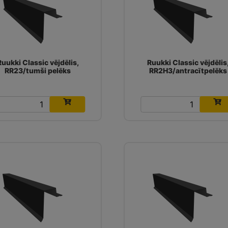
Ruukki Classic vējdēlis,
Ruukki Classic vējdēlis
RR23/tumši pelēks
RR2H3/antracītpelēks
14.87
€
14.87
€