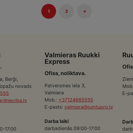
1
2
→
i
Valmieras Ruukki
Ru
Express
.
Ofis
Ofiss, noliktava.
a, Berģi,
Ziem
Patversmes iela 3,
Ropažu novads
Mob
Valmiera
5555
E-pa
Mob.:
+37124665555
rdnieciba.lv
E-pasts:
valmiera@jumtupro.lv
Darba laiki
Darb
darbadienās 09:00-17:00
0-17:00
darb