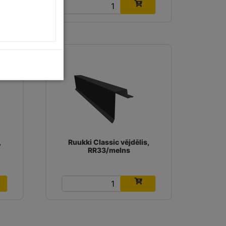
15.66
€
,
Ruukki Classic vējdēlis,
RR33/melns
15.66
€