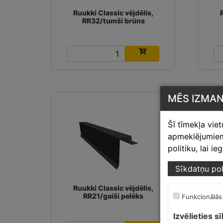
Ruukki Classic vējdēlis,
RR32/tumši brūns
14.87
€
MĒS IZMA
Šī tīmekļa vie
apmeklējumiem,
politiku, lai i
Sīkdatņu pol
Ruukki Classic vējdēlis,
RR21/gaiši pelēks
Funkcionālās
Izvēlieties s