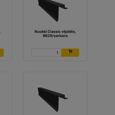
,
Ruukki Classic vējdēlis,
RR29/sarkans
14.87
€