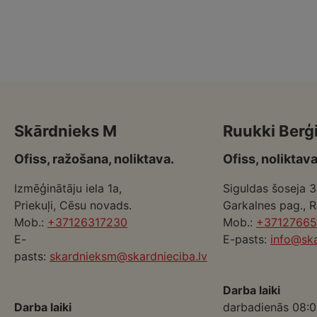
Skārdnieks M
Ruukki Berģ
Ofiss, ražošana, noliktava.
Ofiss, noliktava
Izmēģinātāju iela 1a,
Siguldas šoseja 3
Priekuļi, Cēsu novads.
Garkalnes pag., 
Mob.:
+37126317230
Mob.:
+3712766
E-
E-pasts:
info@ska
pasts:
skardnieksm@skardnieciba.lv
Darba laiki
Darba laiki
darbadienās 08:0