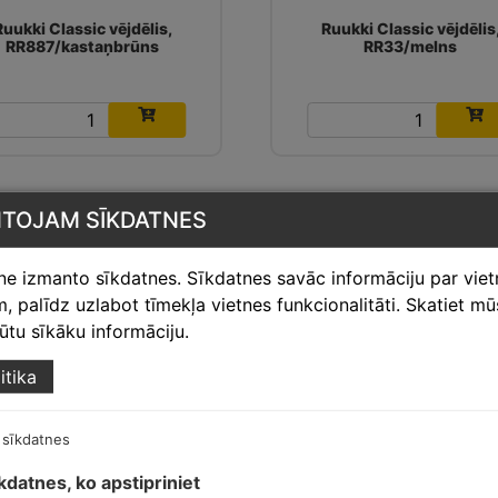
Ruukki Classic vējdēlis,
Ruukki Classic vējdēlis
RR887/kastaņbrūns
RR33/melns
14.87
€
14.87
€
NTOJAM SĪKDATNES
tne izmanto sīkdatnes. Sīkdatnes savāc informāciju par vie
 palīdz uzlabot tīmekļa vietnes funkcionalitāti. Skatiet m
egūtu sīkāku informāciju.
itika
Ruukki Classic vējdēlis,
Ruukki Classic vējdēlis
RR22/pelēks
RR23/tumši pelēks
 sīkdatnes
īkdatnes, ko apstipriniet