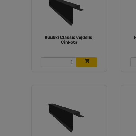
Ruukki Classic vējdēlis,
Cinkots
14.52
€