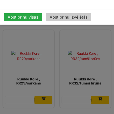
16.71
€
16.71
€
Apstiprinu visas
Apstiprinu izvēlētās
Ruukki Kore ,
Ruukki Kore ,
RR29/sarkans
RR32/tumši brūns
16.71
€
16.71
€