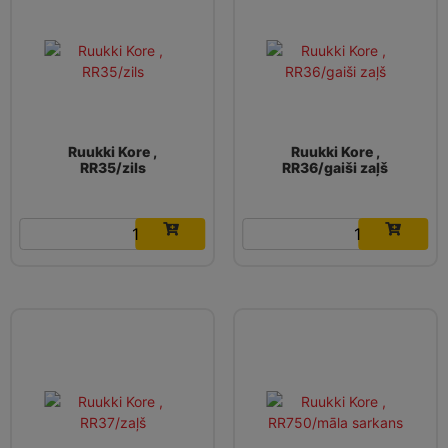
Ruukki Kore ,
Ruukki Kore ,
RR35/zils
RR36/gaiši zaļš
16.19
€
16.19
€