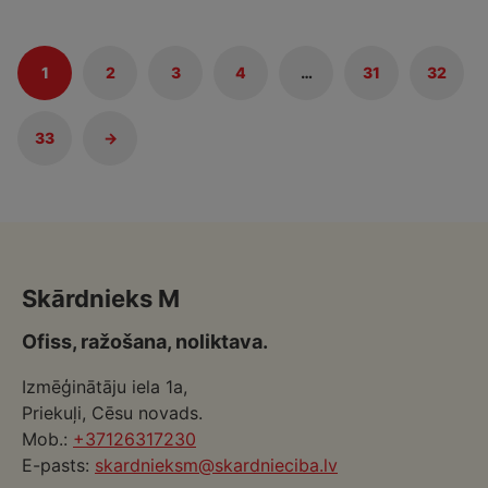
1
2
3
4
…
31
32
33
→
Skārdnieks M
Ofiss, ražošana, noliktava.
Izmēģinātāju iela 1a,
Priekuļi, Cēsu novads.
Mob.:
+37126317230
E-pasts:
skardnieksm@skardnieciba.lv