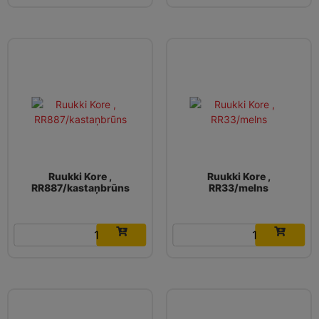
Ruukki Kore ,
Ruukki Kore ,
RR887/kastaņbrūns
RR33/melns
16.19
€
16.19
€