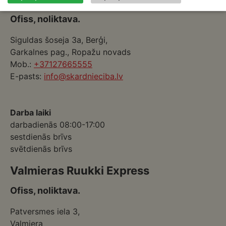
Ofiss, noliktava.
Siguldas šoseja 3a, Berģi,
Garkalnes pag., Ropažu novads
Mob.:
+37127665555
E-pasts:
info@skardnieciba.lv
Darba laiki
darbadienās 08:00-17:00
sestdienās brīvs
svētdienās brīvs
Valmieras Ruukki Express
Ofiss, noliktava.
Patversmes iela 3,
Valmiera