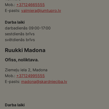
Mob.:
+37124665555
E-pasts:
valmiera@jumtupro.lv
Darba laiki
darbadienās 09:00-17:00
sestdienās brīvs
svētdienās brīvs
Ruukki Madona
Ofiss, noliktava.
Ziemeļu iela 2, Madona
Mob.:
+37124995555
E-pasts:
madona@skardnieciba.lv
Darba laiki