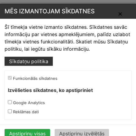
MĒS IZMANTOJAM SĪKDATNES
✕
Šī tīmekļa vietne izmanto sīkdatnes. Sīkdatnes savāc
Skārdnieks M
informāciju par vietnes apmeklējumiem, palīdz uzlabot
tīmekļa vietnes funkcionalitāti. Skatiet mūsu Sīkdatņu
Ofiss, ražošana, noliktava.
politiku, lai iegūtu sīkāku informāciju.
Izmēģinātāju iela 1a,
Sīkdatņu politika
Priekuļi, Cēsu novads.
Mob.:
+37126317230
E-pasts:
skardnieksm@skardnieciba.lv
Funkcionālās sīkdatnes
Izvēlieties sīkdatnes, ko apstipriniet
Darba laiki
Google Analytics
darbadienās 08:00-17:00
Reklāmas dati
sestdienās brīvs
svētdienās brīvs
Apstiprinu visas
Apstiprinu izvēlētās
Ruukki Berģi