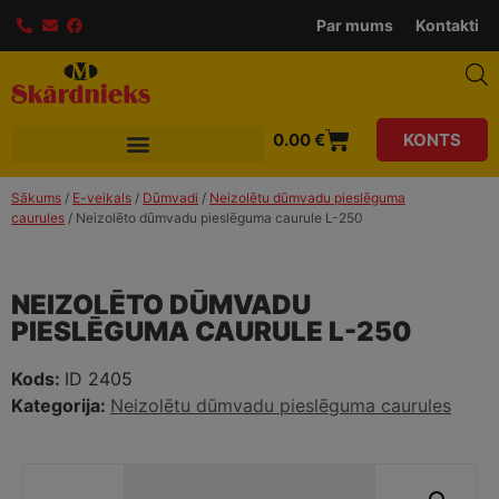
modal-check
Par mums
Kontakti
0.00
€
KONTS
Sākums
/
E-veikals
/
Dūmvadi
/
Neizolētu dūmvadu pieslēguma
caurules
/ Neizolēto dūmvadu pieslēguma caurule L-250
NEIZOLĒTO DŪMVADU
PIESLĒGUMA CAURULE L-250
Kods:
ID 2405
Kategorija:
Neizolētu dūmvadu pieslēguma caurules