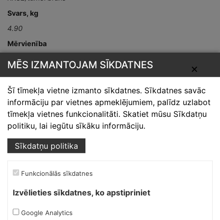
Svars, kg
4.90
Mērvienība
kompl.
MĒS IZMANTOJAM SĪKDATNES
✕
Šī tīmekļa vietne izmanto sīkdatnes. Sīkdatnes savāc
informāciju par vietnes apmeklējumiem, palīdz uzlabot
tīmekļa vietnes funkcionalitāti. Skatiet mūsu Sīkdatņu
politiku, lai iegūtu sīkāku informāciju.
Skārdnieks M
Sīkdatņu politika
Ofiss, ražošana, noliktava.
Funkcionālās sīkdatnes
Izmēģinātāju iela 1a,
Izvēlieties sīkdatnes, ko apstipriniet
Priekuļi, Cēsu novads.
Mob.:
+37126317230
Google Analytics