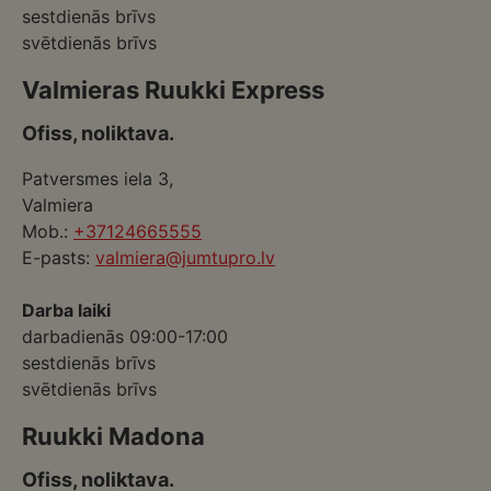
sestdienās brīvs
svētdienās brīvs
Valmieras Ruukki Express
Ofiss, noliktava.
Patversmes iela 3,
Valmiera
Mob.:
+37124665555
E-pasts:
valmiera@jumtupro.lv
Darba laiki
darbadienās 09:00-17:00
sestdienās brīvs
svētdienās brīvs
Ruukki Madona
Ofiss, noliktava.