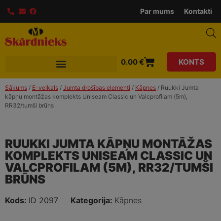
modal-check
Par mums
Kontakti
0.00
€
KONTS
Sākums
/
E-veikals
/
Jumta drošības elementi
/
Kāpnes
/ Ruukki Jumta
kāpņu montāžas komplekts Uniseam Classic un Valcprofilam (5m),
RR32/tumši brūns
RUUKKI JUMTA KĀPŅU MONTĀŽAS
KOMPLEKTS UNISEAM CLASSIC UN
VALCPROFILAM (5M), RR32/TUMŠI
BRŪNS
Kods:
ID 2097
Kategorija:
Kāpnes