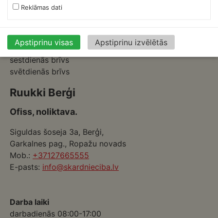
E-pasts:
skardnieksm@skardnieciba.lv
Reklāmas dati
Darba laiki
Apstiprinu visas
Apstiprinu izvēlētās
darbadienās 08:00-17:00
sestdienās brīvs
svētdienās brīvs
Ruukki Berģi
Ofiss, noliktava.
Siguldas šoseja 3a, Berģi,
Garkalnes pag., Ropažu novads
Mob.:
+37127665555
E-pasts:
info@skardnieciba.lv
Darba laiki
darbadienās 08:00-17:00