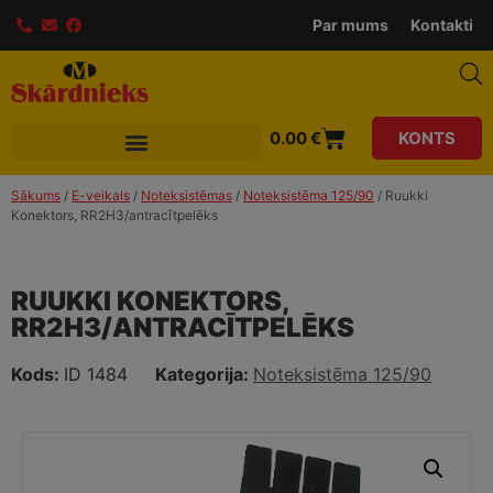
modal-check
Par mums
Kontakti
0.00
€
KONTS
Sākums
/
E-veikals
/
Noteksistēmas
/
Noteksistēma 125/90
/ Ruukki
Konektors, RR2H3/antracītpelēks
RUUKKI KONEKTORS,
RR2H3/ANTRACĪTPELĒKS
Kods:
ID 1484
Kategorija:
Noteksistēma 125/90