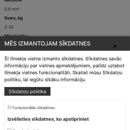
0,6 mm
Svars, kg
0.36
Mērvienība
MĒS IZMANTOJAM SĪKDATNES
gab
✕
Šī tīmekļa vietne izmanto sīkdatnes. Sīkdatnes savāc
informāciju par vietnes apmeklējumiem, palīdz uzlabot
tīmekļa vietnes funkcionalitāti. Skatiet mūsu Sīkdatņu
politiku, lai iegūtu sīkāku informāciju.
Sīkdatņu politika
Skārdnieks M
Ofiss, ražošana, noliktava.
Funkcionālās sīkdatnes
Izvēlieties sīkdatnes, ko apstipriniet
Izmēģinātāju iela 1a,
Priekuļi, Cēsu novads.