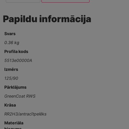
Papildu informācija
Svars
0.36 kg
Profila kods
5513e00000A
Izmērs
125/90
Pārklājums
GreenCoat RWS
Krāsa
RR2H3/antracītpelēks
Materiāla
biezums