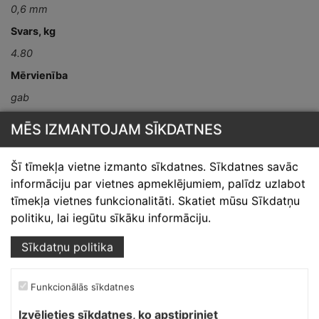
0,6 mm
Svars, kg
4.80
Mērvienība
gab
Detaļas garums,
MĒS IZMANTOJAM SĪKDATNES
mm
4000
Šī tīmekļa vietne izmanto sīkdatnes. Sīkdatnes savāc
informāciju par vietnes apmeklējumiem, palīdz uzlabot
tīmekļa vietnes funkcionalitāti. Skatiet mūsu Sīkdatņu
politiku, lai iegūtu sīkāku informāciju.
Sīkdatņu politika
Skārdnieks M
Funkcionālās sīkdatnes
Ofiss, ražošana, noliktava.
Izvēlieties sīkdatnes, ko apstipriniet