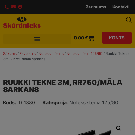
Par mums
Kontakti
0.00
€
KONTS
Sākums
/
E-veikals
/
Noteksistēmas
/
Noteksistēma 125/90
/ Ruukki Tekne
3m, RR750/māla sarkans
RUUKKI TEKNE 3M, RR750/MĀLA
SARKANS
Kods:
ID 1380
Kategorija:
Noteksistēma 125/90