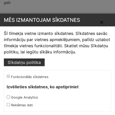
gab
MĒS IZMANTOJAM SĪKDATNES
✕
Šī tīmekļa vietne izmanto sīkdatnes. Sīkdatnes savāc
informāciju par vietnes apmeklējumiem, palīdz uzlabot
tīmekļa vietnes funkcionalitāti. Skatiet mūsu Sīkdatņu
Skārdnieks M
politiku, lai iegūtu sīkāku informāciju.
Ofiss, ražošana, noliktava.
Sīkdatņu politika
Izmēģinātāju iela 1a,
Priekuļi, Cēsu novads.
Funkcionālās sīkdatnes
Mob.:
+37126317230
Izvēlieties sīkdatnes, ko apstipriniet
E-pasts:
skardnieksm@skardnieciba.lv
Google Analytics
Reklāmas dati
Darba laiki
darbadienās 08:00-17:00