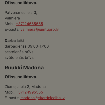
Ofiss, noliktava.
Patversmes iela 3,
Valmiera
Mob.:
+37124665555
E-pasts:
valmiera@jumtupro.lv
Darba laiki
darbadienās 09:00-17:00
sestdienās brīvs
svētdienās brīvs
Ruukki Madona
Ofiss, noliktava.
Ziemeļu iela 2, Madona
Mob.:
+37124995555
E-pasts:
madona@skardnieciba.lv