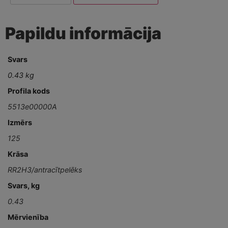
Papildu informācija
Svars
0.43 kg
Profila kods
5513e00000A
Izmērs
125
Krāsa
RR2H3/antracītpelēks
Svars, kg
0.43
Mērvienība