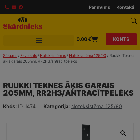
modal-check
Par mums
Kontakti
0.00
€
KONTS
Sākums
/
E-veikals
/
Noteksistēmas
/
Noteksistēma 125/90
/ Ruukki Teknes
āķis garais 205mm, RR2H3/antracītpelēks
RUUKKI TEKNES ĀĶIS GARAIS
205MM, RR2H3/ANTRACĪTPELĒKS
Kods:
ID 1474
Kategorija:
Noteksistēma 125/90