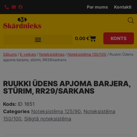
modal-check
Par mums
Kontakti
0.00
€
KONTS
Sākums
/
E-veikals
/
Noteksistēmas
/
Noteksistēma 150/100
/ Ruukki Ūdens
apjoma barjera, stūrim, RR29/sarkans
RUUKKI ŪDENS APJOMA BARJERA,
STŪRIM, RR29/SARKANS
Kods:
ID 1651
Categories
Noteksistēma 125/90
,
Noteksistēma
150/100
,
Slēgtā noteksistēma