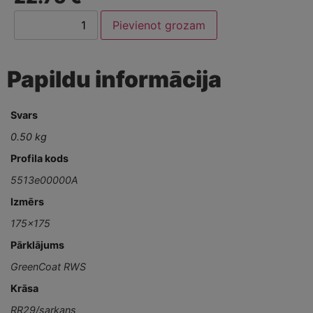
Pievienot grozam
Papildu informācija
Svars
0.50 kg
Profila kods
5513e00000A
Izmērs
175x175
Pārklājums
GreenCoat RWS
Krāsa
RR29/sarkans