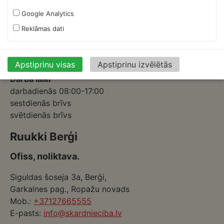
Izmēģinātāju iela 1a,
Google Analytics
Priekuļi, Cēsu novads.
Reklāmas dati
Mob.:
+37126317230
E-pasts:
skardnieksm@skardnieciba.lv
Apstiprinu visas
Apstiprinu izvēlētās
Darba laiki
darbadienās 08:00-17:00
sestdienās brīvs
svētdienās brīvs
Ruukki Berģi
Ofiss, noliktava.
Siguldas šoseja 3a, Berģi,
Garkalnes pag., Ropažu novads
Mob.:
+37127665555
E-pasts:
info@skardnieciba.lv