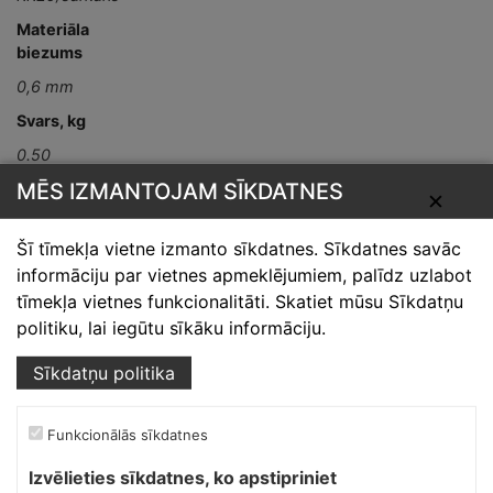
Materiāla
biezums
0,6 mm
Svars, kg
0.50
MĒS IZMANTOJAM SĪKDATNES
Mērvienība
✕
gab
Šī tīmekļa vietne izmanto sīkdatnes. Sīkdatnes savāc
informāciju par vietnes apmeklējumiem, palīdz uzlabot
tīmekļa vietnes funkcionalitāti. Skatiet mūsu Sīkdatņu
politiku, lai iegūtu sīkāku informāciju.
Sīkdatņu politika
Skārdnieks M
Funkcionālās sīkdatnes
Ofiss, ražošana, noliktava.
Izvēlieties sīkdatnes, ko apstipriniet