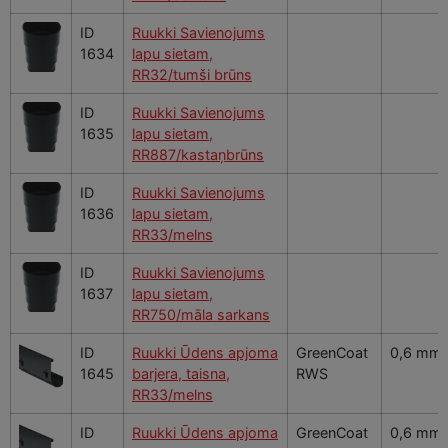
ID
Ruukki Savienojums
1634
lapu sietam,
RR32/tumši brūns
ID
Ruukki Savienojums
1635
lapu sietam,
RR887/kastaņbrūns
ID
Ruukki Savienojums
1636
lapu sietam,
RR33/melns
ID
Ruukki Savienojums
1637
lapu sietam,
RR750/māla sarkans
ID
Ruukki Ūdens apjoma
GreenCoat
0,6 mm
1645
barjera, taisna,
RWS
RR33/melns
ID
Ruukki Ūdens apjoma
GreenCoat
0,6 mm