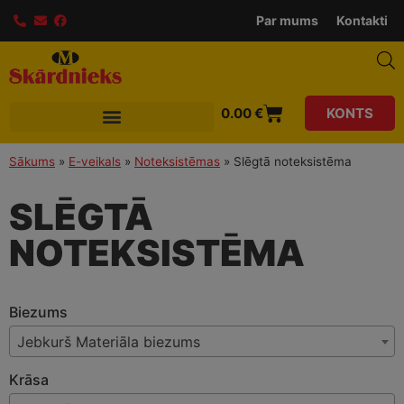
modal-check
Par mums
Kontakti
0.00
€
KONTS
Sākums
»
E-veikals
»
Noteksistēmas
»
Slēgtā noteksistēma
SLĒGTĀ
NOTEKSISTĒMA
Biezums
Jebkurš Materiāla biezums
Krāsa