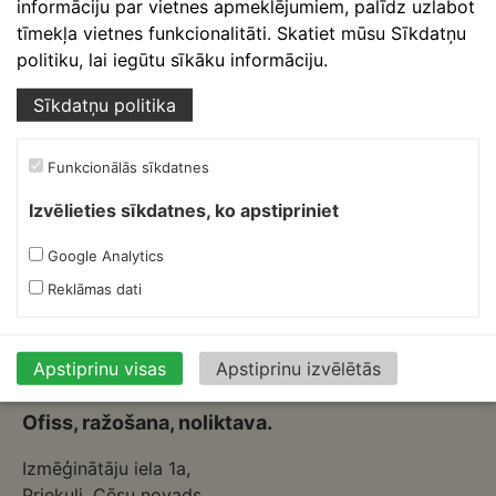
informāciju par vietnes apmeklējumiem, palīdz uzlabot
ID
Ruukki Ūdens apjoma
GreenCoat
0,6 mm
tīmekļa vietnes funkcionalitāti. Skatiet mūsu Sīkdatņu
1652
barjera, stūrim,
RWS
politiku, lai iegūtu sīkāku informāciju.
RR32/tumši brūns
Sīkdatņu politika
1
2
3
4
5
6
7
Funkcionālās sīkdatnes
→
Izvēlieties sīkdatnes, ko apstipriniet
Google Analytics
Reklāmas dati
Apstiprinu visas
Apstiprinu izvēlētās
Skārdnieks M
Ofiss, ražošana, noliktava.
Izmēģinātāju iela 1a,
Priekuļi, Cēsu novads.