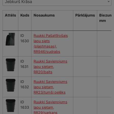
Jebkurš Krāsa
Attēls
Kods
Nosaukums
Pārklājums
Biezums
mm
ID
Ruukki Pašattīrošais
1630
lapu siets
(plastmasas),
RR946/sudrabs
ID
Ruukki Savienojums
1631
lapu sietam,
RR20/balts
ID
Ruukki Savienojums
1632
lapu sietam,
RR23/tumši pelēks
ID
Ruukki Savienojums
1633
lapu sietam,
RR29/sarkans