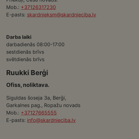
Mob.:
+37126317230
E-pasts:
skardnieksm@skardnieciba.lv
Darba laiki
darbadienās 08:00-17:00
sestdienās brīvs
svētdienās brīvs
Ruukki Berģi
Ofiss, noliktava.
Siguldas šoseja 3a, Berģi,
Garkalnes pag., Ropažu novads
Mob.:
+37127665555
E-pasts:
info@skardnieciba.lv