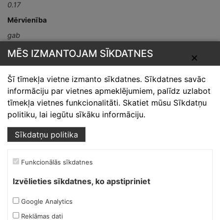
0.17
Mērvienība
gab
MĒS IZMANTOJAM SĪKDATNES
✕
Šī tīmekļa vietne izmanto sīkdatnes. Sīkdatnes savāc
informāciju par vietnes apmeklējumiem, palīdz uzlabot
tīmekļa vietnes funkcionalitāti. Skatiet mūsu Sīkdatņu
politiku, lai iegūtu sīkāku informāciju.
Skārdnieks M
Sīkdatņu politika
Ofiss, ražošana, noliktava.
Izmēģinātāju iela 1a,
Funkcionālās sīkdatnes
Priekuļi, Cēsu novads.
Izvēlieties sīkdatnes, ko apstipriniet
Mob.:
+37126317230
E-pasts:
skardnieksm@skardnieciba.lv
Google Analytics
Reklāmas dati