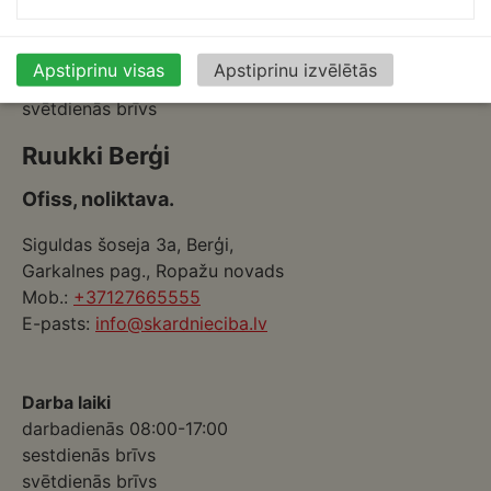
Darba laiki
darbadienās 08:00-17:00
Apstiprinu visas
Apstiprinu izvēlētās
sestdienās brīvs
svētdienās brīvs
Ruukki Berģi
Ofiss, noliktava.
Siguldas šoseja 3a, Berģi,
Garkalnes pag., Ropažu novads
Mob.:
+37127665555
E-pasts:
info@skardnieciba.lv
Darba laiki
darbadienās 08:00-17:00
sestdienās brīvs
svētdienās brīvs