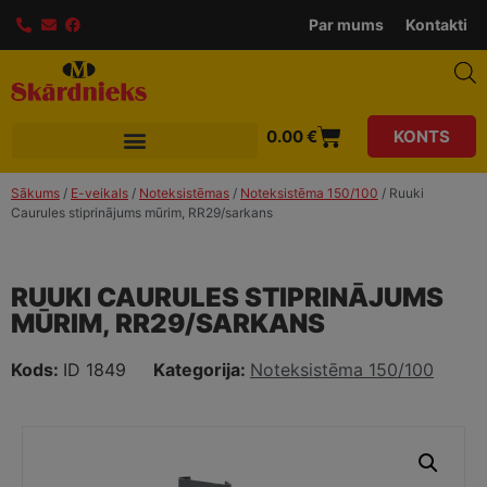
modal-check
Par mums
Kontakti
0.00
€
KONTS
Sākums
/
E-veikals
/
Noteksistēmas
/
Noteksistēma 150/100
/ Ruuki
Caurules stiprinājums mūrim, RR29/sarkans
RUUKI CAURULES STIPRINĀJUMS
MŪRIM, RR29/SARKANS
Kods:
ID 1849
Kategorija:
Noteksistēma 150/100