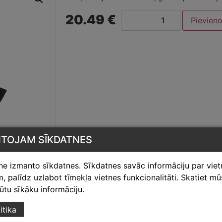
20.49 €
Pievien
NTOJAM SĪKDATNES
tne izmanto sīkdatnes. Sīkdatnes savāc informāciju par vie
 palīdz uzlabot tīmekļa vietnes funkcionalitāti. Skatiet m
egūtu sīkāku informāciju.
itika