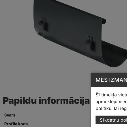
MĒS IZMA
Šī tīmekļa vie
Papildu informācija
apmeklējumiem,
politiku, lai i
Svars
0.50 kg
Sīkdatņu pol
Profila kods
5513e00000A