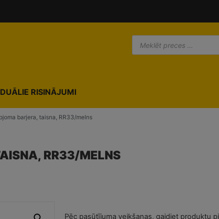
IDUĀLIE RISINĀJUMI
pjoma barjera, taisna, RR33/melns
AISNA, RR33/MELNS
Pēc pasūtījuma veikšanas, gaidiet produktu p