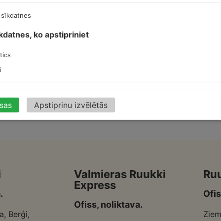
 sīkdatnes
WS
īkdatnes, ko apstipriniet
tics
i
isas
Apstiprinu izvēlētās
i
Valmieras Ruukki
Ru
Express
.
Ofis
Ofiss, noliktava.
a, Berģi,
Ziem