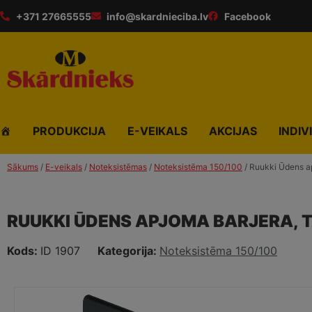
+371 27665555
info@skardnieciba.lv
Facebook
PRODUKCIJA
E-VEIKALS
AKCIJAS
INDIV
Sākums
/
E-veikals
/
Noteksistēmas
/
Noteksistēma 150/100
/ Ruukki Ūdens a
RUUKKI ŪDENS APJOMA BARJERA, T
Kods:
ID 1907
Kategorija:
Noteksistēma 150/100