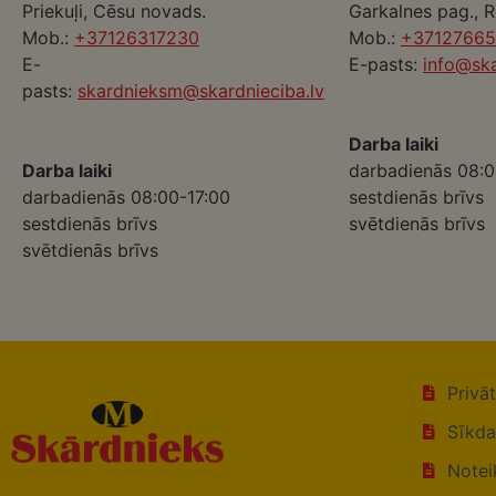
Priekuļi, Cēsu novads.
Garkalnes pag., 
Mob.:
+37126317230
Mob.:
+3712766
E-
E-pasts:
info@ska
pasts:
skardnieksm@skardnieciba.lv
Darba laiki
Darba laiki
darbadienās 08:0
darbadienās 08:00-17:00
sestdienās brīvs
sestdienās brīvs
svētdienās brīvs
svētdienās brīvs
Privā
Sīkda
Notei