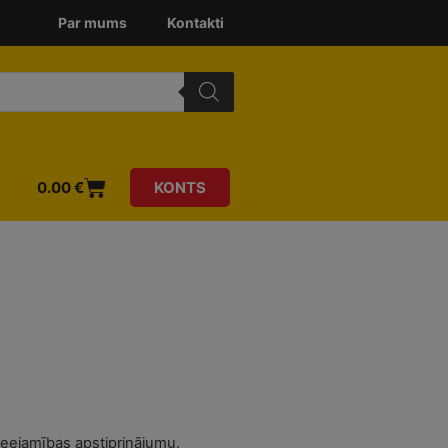
Par mums
Kontakti
0.00
€
KONTS
ieejamības apstiprinājumu.