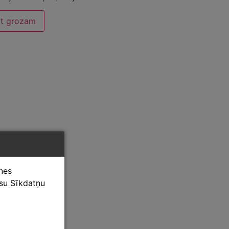
ot grozam
tnes
ūsu Sīkdatņu