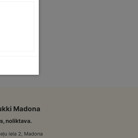
ukki Madona
s, noliktava.
eļu iela 2, Madona