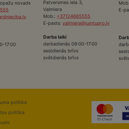
Patversmes iela 3,
Ropažu novads
Mob
Valmiera
5555
E-pa
Mob.:
+37124665555
rdnieciba.lv
E-pasts:
valmiera@jumtupro.lv
Darba laiki
Darb
darbadienās 09:00-17:00
0-17:00
darb
sestdienās brīvs
sest
svētdienās brīvs
svēt
tuma politika
tņu politika
kumi