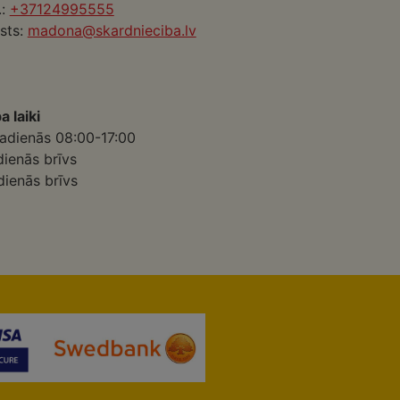
.:
+37124995555
sts:
madona@skardnieciba.lv
a laiki
adienās 08:00-17:00
dienās brīvs
dienās brīvs