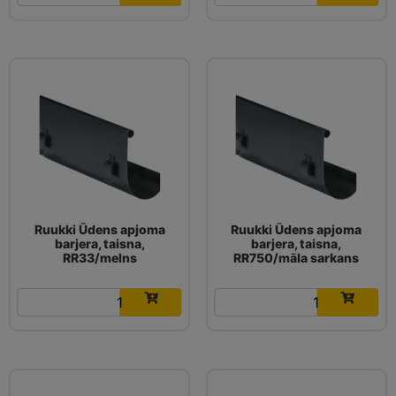
Ruukki Ūdens apjoma
Ruukki Ūdens apjoma
barjera, taisna,
barjera, taisna,
RR33/melns
RR750/māla sarkans
20.49
€
20.49
€