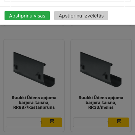
RR29/sarkans
RR32/tumši brūns
20.49
€
20.49
€
Apstiprinu visas
Apstiprinu izvēlētās
Ruukki Ūdens apjoma
Ruukki Ūdens apjoma
barjera, taisna,
barjera, taisna,
RR887/kastaņbrūns
RR33/melns
20.49
€
20.49
€