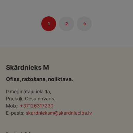
1
2
→
Skārdnieks M
Ofiss, ražošana, noliktava.
Izmēģinātāju iela 1a,
Priekuļi, Cēsu novads.
Mob.:
+37126317230
E-pasts:
skardnieksm@skardnieciba.lv