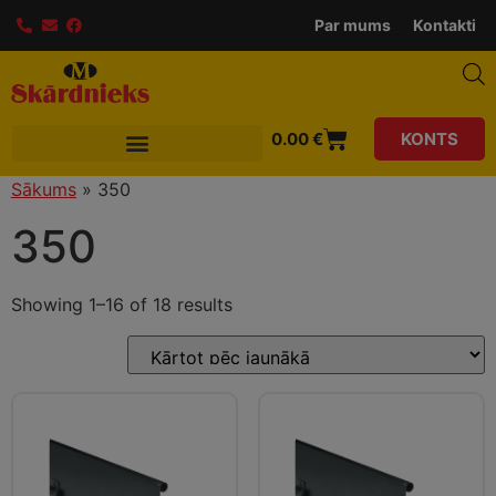
modal-check
Par mums
Kontakti
0.00
€
KONTS
Sākums
»
350
350
Showing 1–16 of 18 results