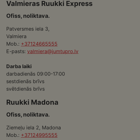
Valmieras Ruukki Express
Ofiss, noliktava.
Patversmes iela 3,
Valmiera
Mob.:
+37124665555
E-pasts:
valmiera@jumtupro.lv
Darba laiki
darbadienās 09:00-17:00
sestdienās brīvs
svētdienās brīvs
Ruukki Madona
Ofiss, noliktava.
Ziemeļu iela 2, Madona
Mob.:
+37124995555