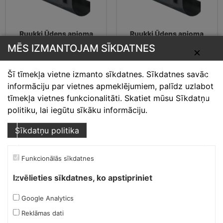
Ruukki Ūdens apjoma
Ruukki Ūdens apjoma
barjera, taisna,
barjera, taisna,
MĒS IZMANTOJAM SĪKDATNES
RR23/tumši pelēks
RR2H3/antracītpelēks
✕
20.49
€
20.49
€
Šī tīmekļa vietne izmanto sīkdatnes. Sīkdatnes savāc
informāciju par vietnes apmeklējumiem, palīdz uzlabot
tīmekļa vietnes funkcionalitāti. Skatiet mūsu Sīkdatņu
politiku, lai iegūtu sīkāku informāciju.
Sīkdatņu politika
Funkcionālās sīkdatnes
Izvēlieties sīkdatnes, ko apstipriniet
Google Analytics
Ruukki Ūdens apjoma
Ruukki Ūdens apjoma
Reklāmas dati
barjera, taisna,
barjera, taisna,