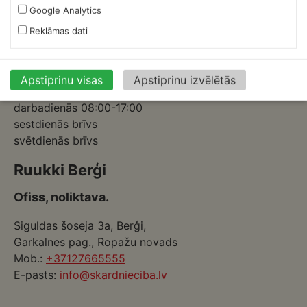
Priekuļi, Cēsu novads.
Google Analytics
Mob.:
+37126317230
Reklāmas dati
E-pasts:
skardnieksm@skardnieciba.lv
Apstiprinu visas
Apstiprinu izvēlētās
Darba laiki
darbadienās 08:00-17:00
sestdienās brīvs
svētdienās brīvs
Ruukki Berģi
Ofiss, noliktava.
Siguldas šoseja 3a, Berģi,
Garkalnes pag., Ropažu novads
Mob.:
+37127665555
E-pasts:
info@skardnieciba.lv