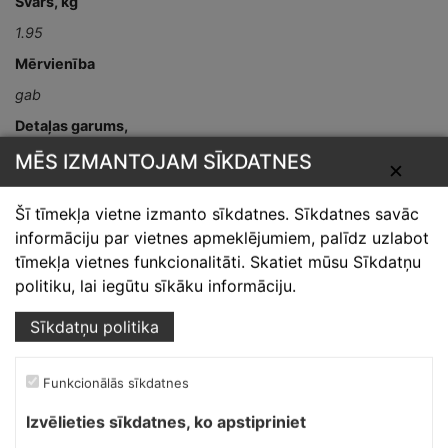
Svars, kg
1.95
Mērvienība
gab
Detaļas garums,
mm
MĒS IZMANTOJAM SĪKDATNES
✕
L-2400
Šī tīmekļa vietne izmanto sīkdatnes. Sīkdatnes savāc
informāciju par vietnes apmeklējumiem, palīdz uzlabot
tīmekļa vietnes funkcionalitāti. Skatiet mūsu Sīkdatņu
politiku, lai iegūtu sīkāku informāciju.
Sīkdatņu politika
Skārdnieks M
Funkcionālās sīkdatnes
Ofiss, ražošana, noliktava.
Izvēlieties sīkdatnes, ko apstipriniet
Izmēģinātāju iela 1a,