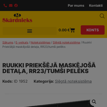
modal-check
Par mums
Kontakti
0.00
€
KONTS
Sākums
/
E-veikals
/
Noteksistēmas
/
Slēgtā noteksistēma
/ Ruukki
Priekšējā maskējošā detaļa, RR23/tumši pelēks
RUUKKI PRIEKŠĒJĀ MASKĒJOŠĀ
DETAĻA, RR23/TUMŠI PELĒKS
Kods:
ID 1952
Kategorija:
Slēgtā noteksistēma