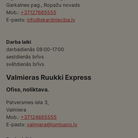
Garkalnes pag., Ropažu novads
Mob.:
+37127665555
E-pasts:
info@skardnieciba.lv
Darba laiki
darbadienās 08:00-17:00
sestdienās brīvs
svētdienās brīvs
Valmieras Ruukki Express
Ofiss, noliktava.
Patversmes iela 3,
Valmiera
Mob.:
+37124665555
E-pasts:
valmiera@jumtupro.lv