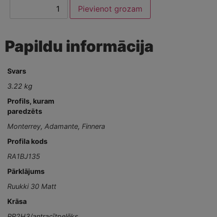
Pievienot grozam
Papildu informācija
Svars
3.22 kg
Profils, kuram
paredzēts
Monterrey
,
Adamante
,
Finnera
Profila kods
RA1BJ135
Pārklājums
Ruukki 30 Matt
Krāsa
RR2H3/antracītpelēks