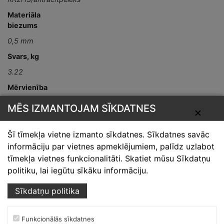
Materiāla
biezums
0,5 mm
Svars, kg
3.22
Mērvienība
gab
MĒS IZMANTOJAM SĪKDATNES
✕
Detaļas garums,
mm
Šī tīmekļa vietne izmanto sīkdatnes. Sīkdatnes savāc
L-2000
informāciju par vietnes apmeklējumiem, palīdz uzlabot
tīmekļa vietnes funkcionalitāti. Skatiet mūsu Sīkdatņu
politiku, lai iegūtu sīkāku informāciju.
Sīkdatņu politika
Funkcionālās sīkdatnes