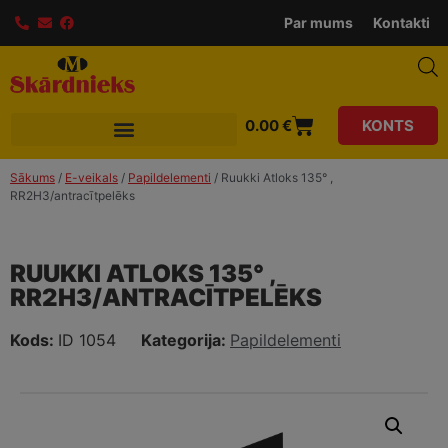
modal-check
Par mums
Kontakti
0.00
€
KONTS
Sākums
/
E-veikals
/
Papildelementi
/ Ruukki Atloks 135° ,
RR2H3/antracītpelēks
RUUKKI ATLOKS 135° ,
RR2H3/ANTRACĪTPELĒKS
Kods:
ID 1054
Kategorija:
Papildelementi