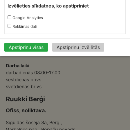
Skārdnieks M
Izvēlieties sīkdatnes, ko apstipriniet
Ofiss, ražošana, noliktava.
Google Analytics
Izmēģinātāju iela 1a,
Reklāmas dati
Priekuļi, Cēsu novads.
Mob.:
+37126317230
E-pasts:
skardnieksm@skardnieciba.lv
Apstiprinu visas
Apstiprinu izvēlētās
Darba laiki
darbadienās 08:00-17:00
sestdienās brīvs
svētdienās brīvs
Ruukki Berģi
Ofiss, noliktava.
Siguldas šoseja 3a, Berģi,
Garkalnes pag., Ropažu novads