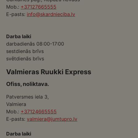
Mob.:
+37127665555
E-pasts:
info@skardnieciba.lv
Darba laiki
darbadienās 08:00-17:00
sestdienās brīvs
svētdienās brīvs
Valmieras Ruukki Express
Ofiss, noliktava.
Patversmes iela 3,
Valmiera
Mob.:
+37124665555
E-pasts:
valmiera@jumtupro.lv
Darba laiki