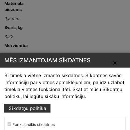
Materiāla
biezums
0,5 mm
Svars, kg
3.22
Mērvienība
gab
MĒS IZMANTOJAM SĪKDATNES
✕
Detaļas garums,
mm
Šī tīmekļa vietne izmanto sīkdatnes. Sīkdatnes savāc
L-2000
informāciju par vietnes apmeklējumiem, palīdz uzlabot
tīmekļa vietnes funkcionalitāti. Skatiet mūsu Sīkdatņu
politiku, lai iegūtu sīkāku informāciju.
Sīkdatņu politika
Funkcionālās sīkdatnes