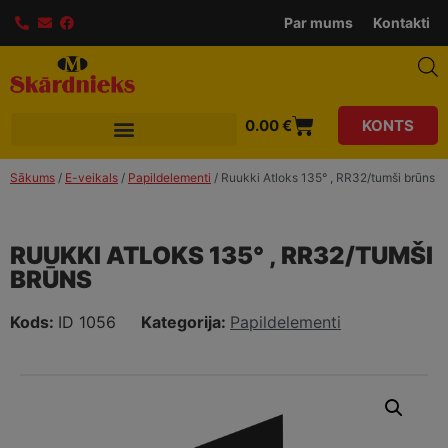
modal-check
Par mums
Kontakti
0.00
€
KONTS
Sākums
/
E-veikals
/
Papildelementi
/ Ruukki Atloks 135° , RR32/tumši brūns
RUUKKI ATLOKS 135° , RR32/TUMŠI
BRŪNS
Kods:
ID 1056
Kategorija:
Papildelementi