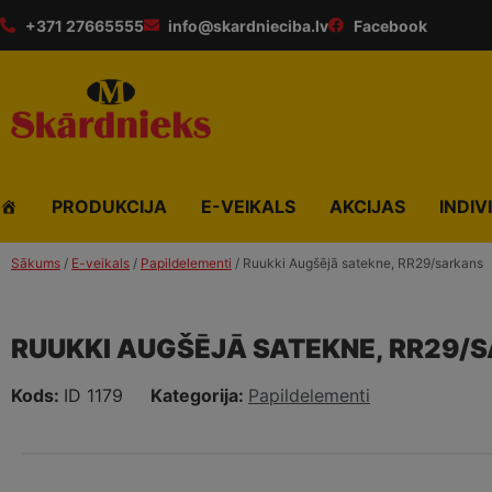
+371 27665555
info@skardnieciba.lv
Facebook
PRODUKCIJA
E-VEIKALS
AKCIJAS
INDIV
Sākums
/
E-veikals
/
Papildelementi
/ Ruukki Augšējā satekne, RR29/sarkans
RUUKKI AUGŠĒJĀ SATEKNE, RR29/
Kods:
ID 1179
Kategorija:
Papildelementi