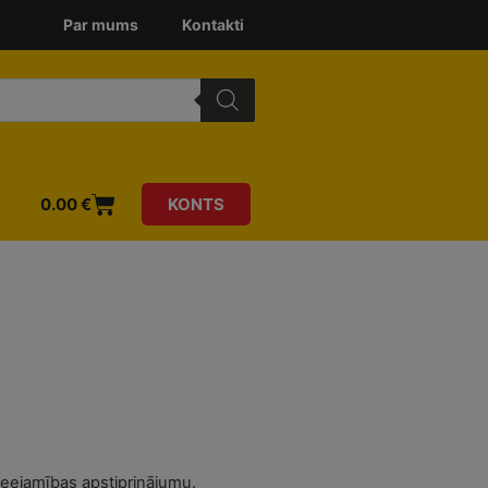
Par mums
Kontakti
0.00
€
KONTS
ieejamības apstiprinājumu.