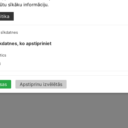
egūtu sīkāku informāciju.
itika
 sīkdatnes
amante
,
Finnera
īkdatnes, ko apstipriniet
t
tics
i
isas
Apstiprinu izvēlētās