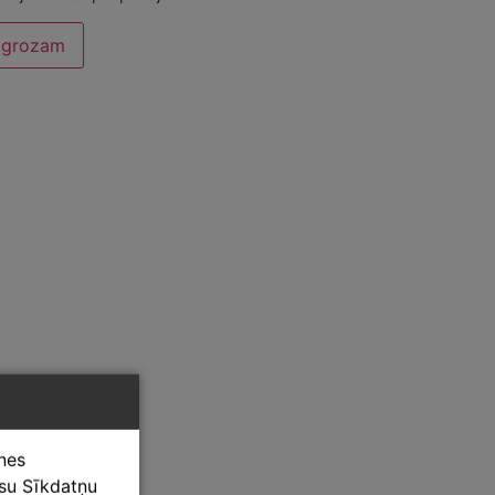
t grozam
tnes
ūsu Sīkdatņu