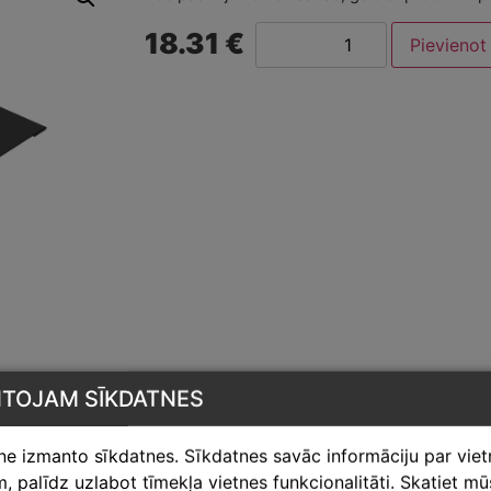
18.31 €
Pievieno
NTOJAM SĪKDATNES
tne izmanto sīkdatnes. Sīkdatnes savāc informāciju par vie
 palīdz uzlabot tīmekļa vietnes funkcionalitāti. Skatiet m