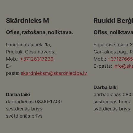
Skārdnieks M
Ruukki Berģ
Ofiss, ražošana, noliktava.
Ofiss, noliktava
Izmēģinātāju iela 1a,
Siguldas šoseja 3
Priekuļi, Cēsu novads.
Garkalnes pag., 
Mob.:
+37126317230
Mob.:
+3712766
E-
E-pasts:
info@ska
pasts:
skardnieksm@skardnieciba.lv
Darba laiki
Darba laiki
darbadienās 08:0
darbadienās 08:00-17:00
sestdienās brīvs
sestdienās brīvs
svētdienās brīvs
svētdienās brīvs