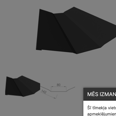
MĒS IZMA
Šī tīmekļa vie
apmeklējumiem,