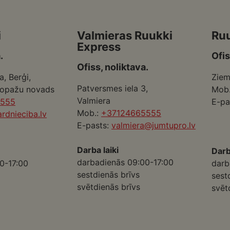
i
Valmieras Ruukki
Ru
Express
.
Ofis
Ofiss, noliktava.
a, Berģi,
Ziem
Patversmes iela 3,
Ropažu novads
Mob
Valmiera
5555
E-pa
Mob.:
+37124665555
rdnieciba.lv
E-pasts:
valmiera@jumtupro.lv
Darba laiki
Darb
darbadienās 09:00-17:00
0-17:00
darb
sestdienās brīvs
sest
svētdienās brīvs
svēt