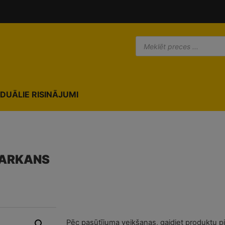
IDUĀLIE RISINĀJUMI
SARKANS
Pēc pasūtījuma veikšanas, gaidiet produktu p