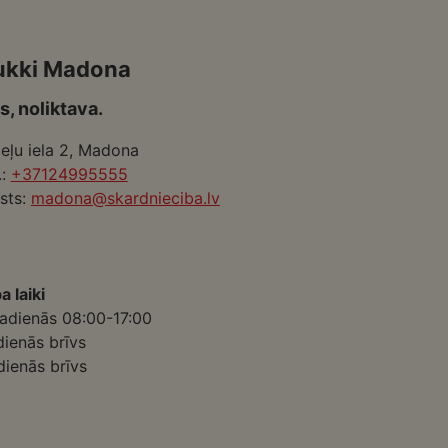
ukki Madona
s, noliktava.
eļu iela 2, Madona
.:
+37124995555
sts:
madona@skardnieciba.lv
a laiki
adienās 08:00-17:00
dienās brīvs
dienās brīvs