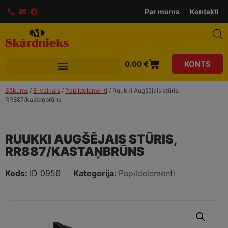
modal-check
Par mums
Kontakti
0.00
€
KONTS
Sākums
/
E-veikals
/
Papildelementi
/ Ruukki Augšējais stūris,
RR887/kastaņbrūns
RUUKKI AUGŠĒJAIS STŪRIS,
RR887/KASTAŅBRŪNS
Kods:
ID 0956
Kategorija:
Papildelementi