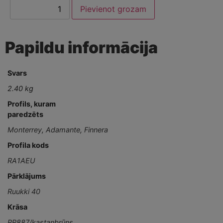
Pievienot grozam
Papildu informācija
Svars
2.40 kg
Profils, kuram
paredzēts
Monterrey
,
Adamante
,
Finnera
Profila kods
RA1AEU
Pārklājums
Ruukki 40
Krāsa
RR887/kastaņbrūns