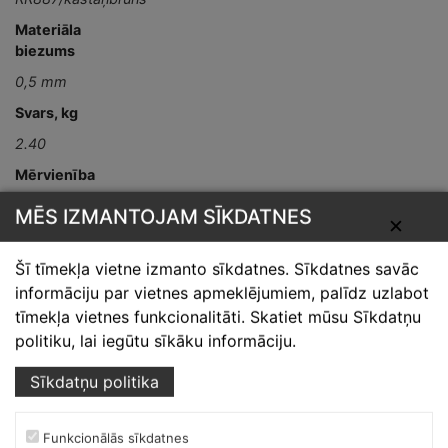
Materiāla
biezums
0,5 mm
Svars, kg
2.40
Mērvienība
gab
MĒS IZMANTOJAM SĪKDATNES
✕
Detaļas garums,
mm
Šī tīmekļa vietne izmanto sīkdatnes. Sīkdatnes savāc
L-2000
informāciju par vietnes apmeklējumiem, palīdz uzlabot
tīmekļa vietnes funkcionalitāti. Skatiet mūsu Sīkdatņu
politiku, lai iegūtu sīkāku informāciju.
Sīkdatņu politika
Funkcionālās sīkdatnes