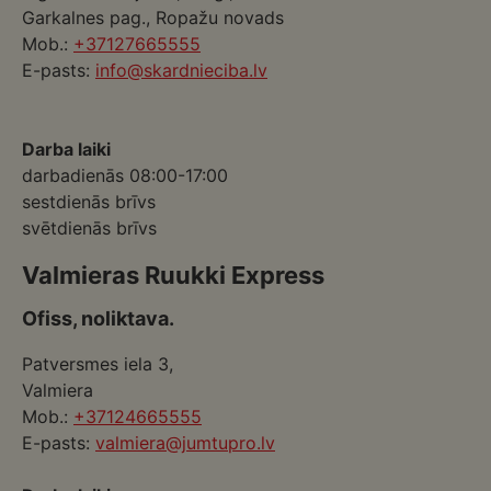
Garkalnes pag., Ropažu novads
Mob.:
+37127665555
E-pasts:
info@skardnieciba.lv
Darba laiki
darbadienās 08:00-17:00
sestdienās brīvs
svētdienās brīvs
Valmieras Ruukki Express
Ofiss, noliktava.
Patversmes iela 3,
Valmiera
Mob.:
+37124665555
E-pasts:
valmiera@jumtupro.lv