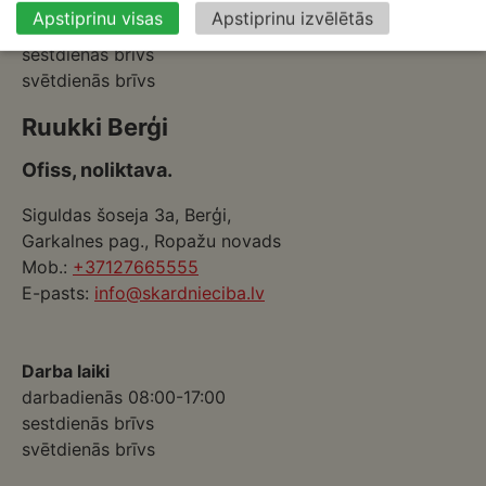
Darba laiki
Apstiprinu visas
Apstiprinu izvēlētās
darbadienās 08:00-17:00
sestdienās brīvs
svētdienās brīvs
Ruukki Berģi
Ofiss, noliktava.
Siguldas šoseja 3a, Berģi,
Garkalnes pag., Ropažu novads
Mob.:
+37127665555
E-pasts:
info@skardnieciba.lv
Darba laiki
darbadienās 08:00-17:00
sestdienās brīvs
svētdienās brīvs