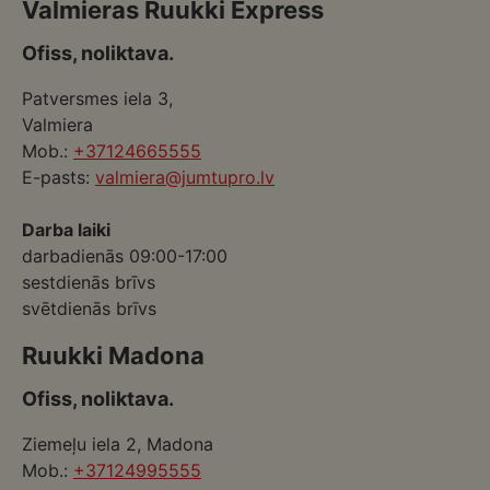
Valmieras Ruukki Express
Ofiss, noliktava.
Patversmes iela 3,
Valmiera
Mob.:
+37124665555
E-pasts:
valmiera@jumtupro.lv
Darba laiki
darbadienās 09:00-17:00
sestdienās brīvs
svētdienās brīvs
Ruukki Madona
Ofiss, noliktava.
Ziemeļu iela 2, Madona
Mob.:
+37124995555