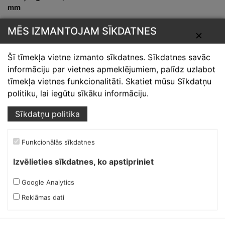
mm
L-2000
MĒS IZMANTOJAM SĪKDATNES
✕
Šī tīmekļa vietne izmanto sīkdatnes. Sīkdatnes savāc
informāciju par vietnes apmeklējumiem, palīdz uzlabot
tīmekļa vietnes funkcionalitāti. Skatiet mūsu Sīkdatņu
politiku, lai iegūtu sīkāku informāciju.
Skārdnieks M
Sīkdatņu politika
Ofiss, ražošana, noliktava.
Funkcionālās sīkdatnes
Izmēģinātāju iela 1a,
Izvēlieties sīkdatnes, ko apstipriniet
Priekuļi, Cēsu novads.
Mob.:
+37126317230
Google Analytics
E-pasts:
skardnieksm@skardnieciba.lv
Reklāmas dati