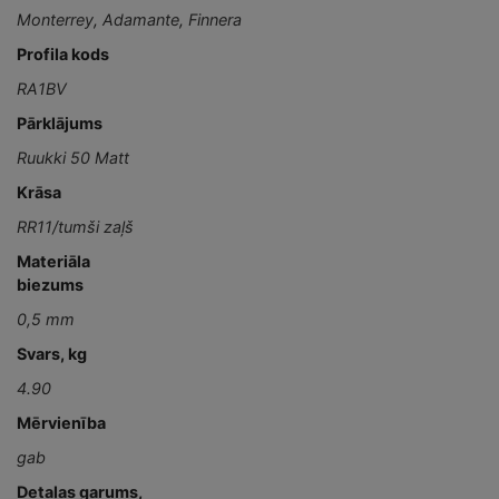
Monterrey
,
Adamante
,
Finnera
Profila kods
RA1BV
Pārklājums
Ruukki 50 Matt
Krāsa
RR11/tumši zaļš
Materiāla
biezums
0,5 mm
Svars, kg
4.90
Mērvienība
gab
Detaļas garums,