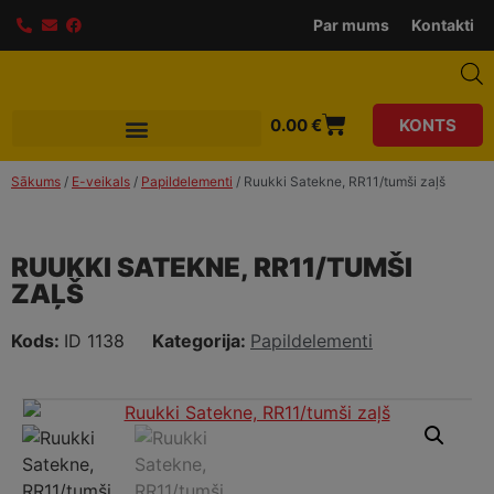
modal-check
Par mums
Kontakti
0.00
€
KONTS
Sākums
/
E-veikals
/
Papildelementi
/ Ruukki Satekne, RR11/tumši zaļš
RUUKKI SATEKNE, RR11/TUMŠI
ZAĻŠ
Kods:
ID 1138
Kategorija:
Papildelementi