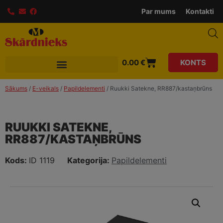
modal-check
Par mums
Kontakti
0.00
€
KONTS
Sākums
/
E-veikals
/
Papildelementi
/ Ruukki Satekne, RR887/kastaņbrūns
RUUKKI SATEKNE,
RR887/KASTAŅBRŪNS
Kods:
ID 1119
Kategorija:
Papildelementi