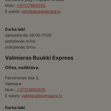
Mob.:
+37127665555
E-pasts:
info@skardnieciba.lv
Darba laiki
darbadienās 08:00-17:00
sestdienās brīvs
svētdienās brīvs
Valmieras Ruukki Express
Ofiss, noliktava.
Patversmes iela 3,
Valmiera
Mob.:
+37124665555
E-pasts:
valmiera@jumtupro.lv
Darba laiki