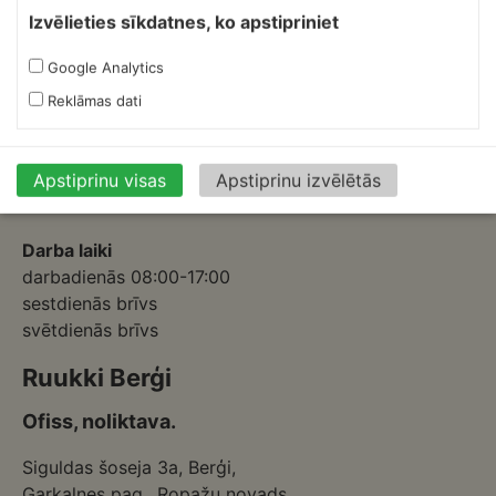
Skārdnieks M
Izvēlieties sīkdatnes, ko apstipriniet
Ofiss, ražošana, noliktava.
Google Analytics
Izmēģinātāju iela 1a,
Reklāmas dati
Priekuļi, Cēsu novads.
Mob.:
+37126317230
E-pasts:
skardnieksm@skardnieciba.lv
Apstiprinu visas
Apstiprinu izvēlētās
Darba laiki
darbadienās 08:00-17:00
sestdienās brīvs
svētdienās brīvs
Ruukki Berģi
Ofiss, noliktava.
Siguldas šoseja 3a, Berģi,
Garkalnes pag., Ropažu novads