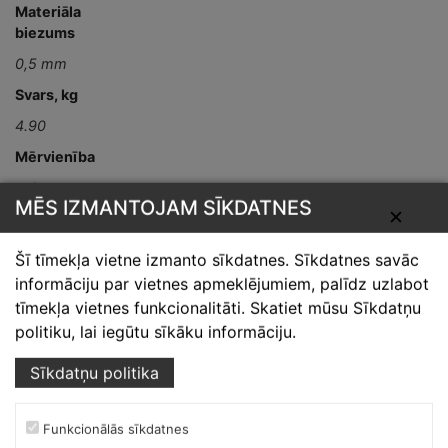
Materiāla
biezums
0,5 mm
Svars, kg
4.90
Mērvienība
gab
MĒS IZMANTOJAM SĪKDATNES
✕
Detaļas garums,
mm
Šī tīmekļa vietne izmanto sīkdatnes. Sīkdatnes savāc
L-2000
informāciju par vietnes apmeklējumiem, palīdz uzlabot
tīmekļa vietnes funkcionalitāti. Skatiet mūsu Sīkdatņu
politiku, lai iegūtu sīkāku informāciju.
Sīkdatņu politika
Funkcionālās sīkdatnes