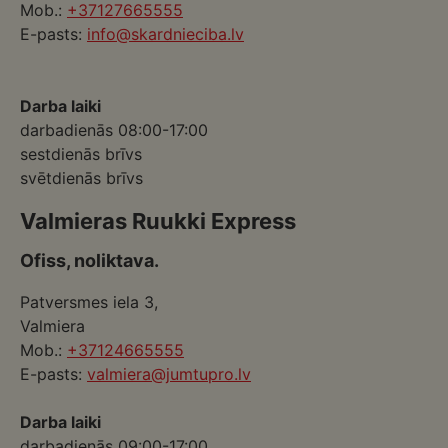
Mob.:
+37127665555
E-pasts:
info@skardnieciba.lv
Darba laiki
darbadienās 08:00-17:00
sestdienās brīvs
svētdienās brīvs
Valmieras Ruukki Express
Ofiss, noliktava.
Patversmes iela 3,
Valmiera
Mob.:
+37124665555
E-pasts:
valmiera@jumtupro.lv
Darba laiki
darbadienās 09:00-17:00