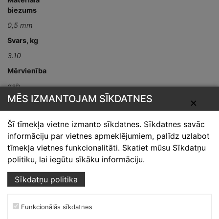
biezums
0,5 mm
Svars, kg
3.10
Mērvienība
gab
MĒS IZMANTOJAM SĪKDATNES
Detaļas garums,
✕
mm
Šī tīmekļa vietne izmanto sīkdatnes. Sīkdatnes savāc
L-2000
informāciju par vietnes apmeklējumiem, palīdz uzlabot
tīmekļa vietnes funkcionalitāti. Skatiet mūsu Sīkdatņu
politiku, lai iegūtu sīkāku informāciju.
Sīkdatņu politika
Funkcionālās sīkdatnes
Skārdnieks M