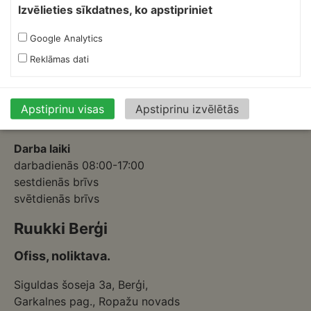
Izvēlieties sīkdatnes, ko apstipriniet
Ofiss, ražošana, noliktava.
Google Analytics
Izmēģinātāju iela 1a,
Reklāmas dati
Priekuļi, Cēsu novads.
Mob.:
+37126317230
E-pasts:
skardnieksm@skardnieciba.lv
Apstiprinu visas
Apstiprinu izvēlētās
Darba laiki
darbadienās 08:00-17:00
sestdienās brīvs
svētdienās brīvs
Ruukki Berģi
Ofiss, noliktava.
Siguldas šoseja 3a, Berģi,
Garkalnes pag., Ropažu novads