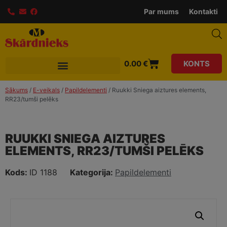
modal-check
Par mums
Kontakti
0.00
€
KONTS
Sākums
/
E-veikals
/
Papildelementi
/ Ruukki Sniega aiztures elements,
RR23/tumši pelēks
RUUKKI SNIEGA AIZTURES
ELEMENTS, RR23/TUMŠI PELĒKS
Kods:
ID 1188
Kategorija:
Papildelementi