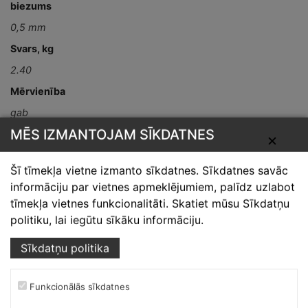
biezums
0,5 mm
Svars, kg
2.40
Mērvienība
gab
MĒS IZMANTOJAM SĪKDATNES
Detaļas garums,
✕
mm
Šī tīmekļa vietne izmanto sīkdatnes. Sīkdatnes savāc
L-2000
informāciju par vietnes apmeklējumiem, palīdz uzlabot
tīmekļa vietnes funkcionalitāti. Skatiet mūsu Sīkdatņu
politiku, lai iegūtu sīkāku informāciju.
Sīkdatņu politika
Funkcionālās sīkdatnes
Skārdnieks M