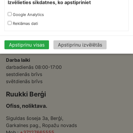
Izvēlieties sīkdatnes, ko apstipriniet
Ofiss, ražošana, noliktava.
Google Analytics
Izmēģinātāju iela 1a,
Reklāmas dati
Priekuļi, Cēsu novads.
Mob.:
+37126317230
E-pasts:
skardnieksm@skardnieciba.lv
Apstiprinu visas
Apstiprinu izvēlētās
Darba laiki
darbadienās 08:00-17:00
sestdienās brīvs
svētdienās brīvs
Ruukki Berģi
Ofiss, noliktava.
Siguldas šoseja 3a, Berģi,
Garkalnes pag., Ropažu novads
Mob.:
+37127665555