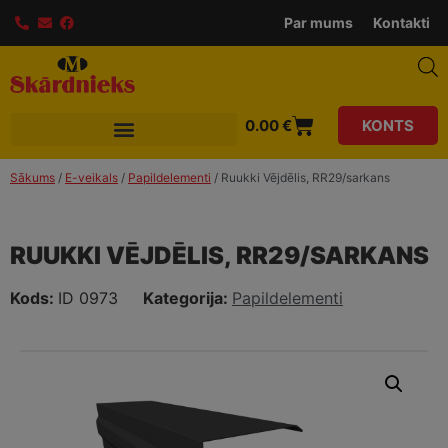
modal-check
Par mums
Kontakti
0.00
€
KONTS
Sākums
/
E-veikals
/
Papildelementi
/ Ruukki Vējdēlis, RR29/sarkans
RUUKKI VĒJDĒLIS, RR29/SARKANS
Kods:
ID 0973
Kategorija:
Papildelementi