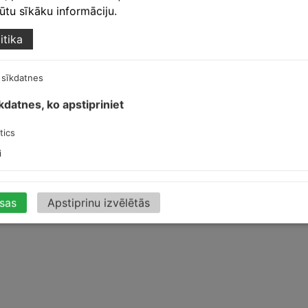
egūtu sīkāku informāciju.
itika
 sīkdatnes
amante
,
Finnera
īkdatnes, ko apstipriniet
tics
rūns
i
isas
Apstiprinu izvēlētās