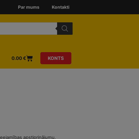
Par mums
Kontakti
0.00
€
KONTS
ieejamības apstiprinājumu.