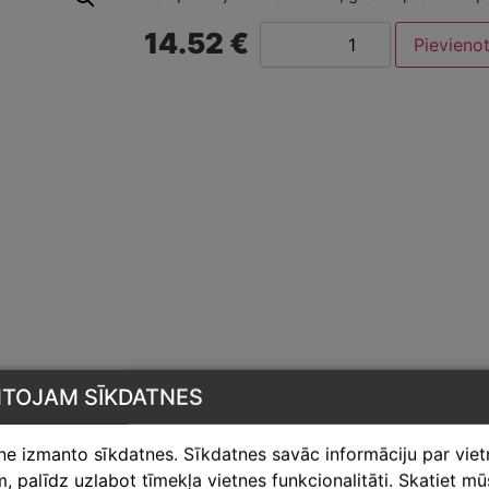
14.52 €
Pievieno
NTOJAM SĪKDATNES
tne izmanto sīkdatnes. Sīkdatnes savāc informāciju par vie
 palīdz uzlabot tīmekļa vietnes funkcionalitāti. Skatiet m