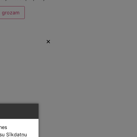
t grozam
✕
tnes
ūsu Sīkdatņu