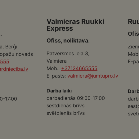
i
Valmieras Ruukki
Ru
Express
.
Ofis
Ofiss, noliktava.
a, Berģi,
Ziem
Patversmes iela 3,
Ropažu novads
Mob
Valmiera
5555
E-pa
Mob.:
+37124665555
rdnieciba.lv
E-pasts:
valmiera@jumtupro.lv
Darba laiki
Darb
darbadienās 09:00-17:00
0-17:00
darb
sestdienās brīvs
sest
svētdienās brīvs
svēt