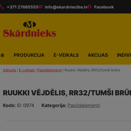
+371 27665555
info@skardnieciba.lv
Facebook
PRODUKCIJA
E-VEIKALS
AKCIJAS
INDIV
Sākums
/
E-veikals
/
Papildelementi
/ Ruukki Vējdēlis, RR32/tumši brūns
RUUKKI VĒJDĒLIS, RR32/TUMŠI BRŪ
Kods:
ID 0974
Kategorija:
Papildelementi