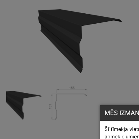
MĒS IZMA
Šī tīmekļa vie
apmeklējumiem,