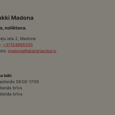
ukki Madona
s, noliktava.
eļu iela 2, Madona
.:
+37124995555
sts:
madona@skardnieciba.lv
a laiki
adienās 08:00-17:00
dienās brīvs
dienās brīvs