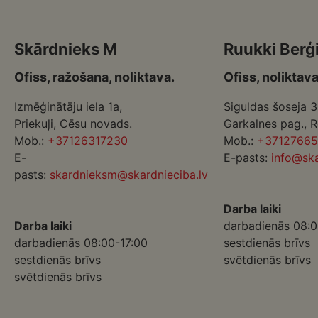
Skārdnieks M
Ruukki Berģ
Ofiss, ražošana, noliktava.
Ofiss, noliktava
Izmēģinātāju iela 1a,
Siguldas šoseja 3
Priekuļi, Cēsu novads.
Garkalnes pag., 
Mob.:
+37126317230
Mob.:
+3712766
E-
E-pasts:
info@ska
pasts:
skardnieksm@skardnieciba.lv
Darba laiki
Darba laiki
darbadienās 08:0
darbadienās 08:00-17:00
sestdienās brīvs
sestdienās brīvs
svētdienās brīvs
svētdienās brīvs