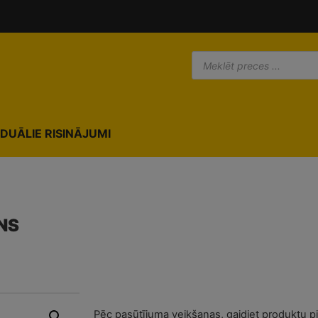
modal-check
IDUĀLIE RISINĀJUMI
NS
Pēc pasūtījuma veikšanas, gaidiet produktu p