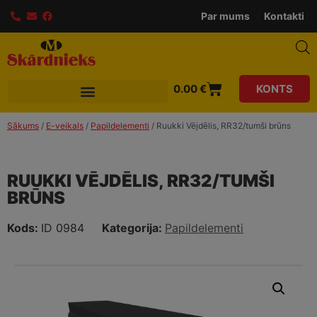
modal-check
Par mums
Kontakti
0.00
€
KONTS
Sākums
/
E-veikals
/
Papildelementi
/ Ruukki Vējdēlis, RR32/tumši brūns
RUUKKI VĒJDĒLIS, RR32/TUMŠI
BRŪNS
Kods:
ID 0984
Kategorija:
Papildelementi