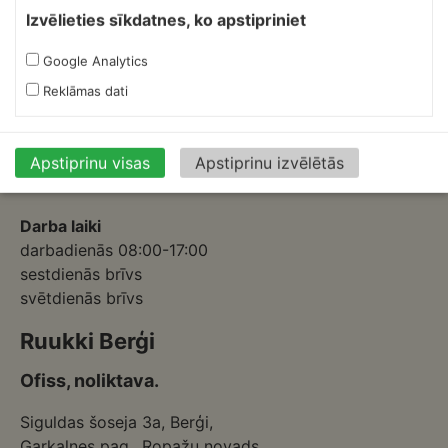
Skārdnieks M
Izvēlieties sīkdatnes, ko apstipriniet
Ofiss, ražošana, noliktava.
Google Analytics
Izmēģinātāju iela 1a,
Reklāmas dati
Priekuļi, Cēsu novads.
Mob.:
+37126317230
E-pasts:
skardnieksm@skardnieciba.lv
Apstiprinu visas
Apstiprinu izvēlētās
Darba laiki
darbadienās 08:00-17:00
sestdienās brīvs
svētdienās brīvs
Ruukki Berģi
Ofiss, noliktava.
Siguldas šoseja 3a, Berģi,
Garkalnes pag., Ropažu novads