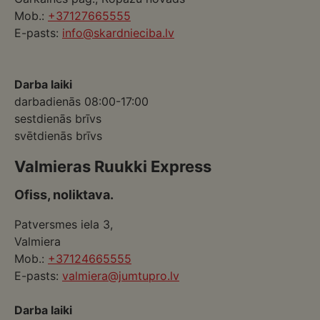
Mob.:
+37127665555
E-pasts:
info@skardnieciba.lv
Darba laiki
darbadienās 08:00-17:00
sestdienās brīvs
svētdienās brīvs
Valmieras Ruukki Express
Ofiss, noliktava.
Patversmes iela 3,
Valmiera
Mob.:
+37124665555
E-pasts:
valmiera@jumtupro.lv
Darba laiki