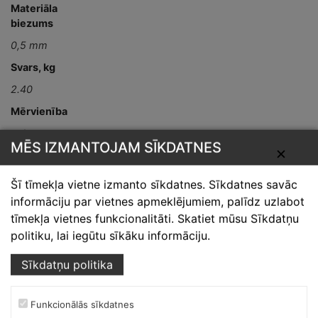
Materiāla
biezums
0,5 mm
Svars, kg
2.40
Mērvienība
gab
MĒS IZMANTOJAM SĪKDATNES
✕
Detaļas garums,
mm
Šī tīmekļa vietne izmanto sīkdatnes. Sīkdatnes savāc
L-2000
informāciju par vietnes apmeklējumiem, palīdz uzlabot
tīmekļa vietnes funkcionalitāti. Skatiet mūsu Sīkdatņu
politiku, lai iegūtu sīkāku informāciju.
Sīkdatņu politika
Funkcionālās sīkdatnes