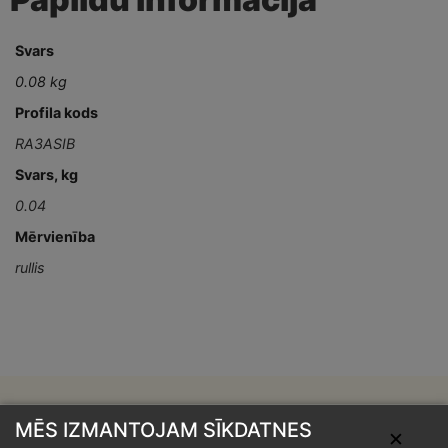
Svars
0.08 kg
Profila kods
RA3ASIB
Svars, kg
0.04
Mērvienība
rullis
MĒS IZMANTOJAM SĪKDATNES
✕
Skārdnieks M