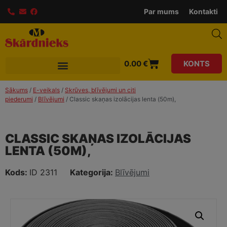
modal-check
Par mums
Kontakti
0.00
€
KONTS
Sākums
/
E-veikals
/
Skrūves, blīvējumi un citi
piederumi
/
Blīvējumi
/ Classic skaņas izolācijas lenta (50m),
CLASSIC SKAŅAS IZOLĀCIJAS
LENTA (50M),
Kods:
ID 2311
Kategorija:
Blīvējumi