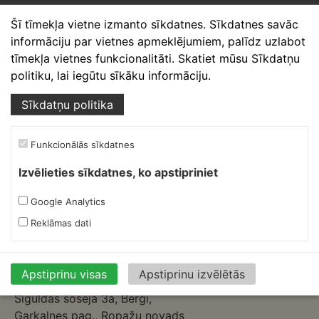
Šī tīmekļa vietne izmanto sīkdatnes. Sīkdatnes savāc
Ofiss, ražošana, noliktava.
informāciju par vietnes apmeklējumiem, palīdz uzlabot
Izmēģinātāju iela 1a,
tīmekļa vietnes funkcionalitāti. Skatiet mūsu Sīkdatņu
Priekuļi, Cēsu novads.
politiku, lai iegūtu sīkāku informāciju.
Mob.:
+37126317230
Sīkdatņu politika
E-pasts:
skardnieksm@skardnieciba.lv
Funkcionālās sīkdatnes
Darba laiki
Izvēlieties sīkdatnes, ko apstipriniet
darbadienās 08:00-17:00
sestdienās brīvs
Google Analytics
svētdienās brīvs
Reklāmas dati
Ruukki Berģi
Ofiss, noliktava.
Apstiprinu visas
Apstiprinu izvēlētās
Siguldas šoseja 3a, Berģi,
Garkalnes pag., Ropažu novads