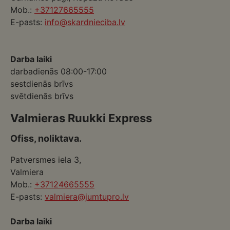
Mob.:
+37127665555
E-pasts:
info@skardnieciba.lv
Darba laiki
darbadienās 08:00-17:00
sestdienās brīvs
svētdienās brīvs
Valmieras Ruukki Express
Ofiss, noliktava.
Patversmes iela 3,
Valmiera
Mob.:
+37124665555
E-pasts:
valmiera@jumtupro.lv
Darba laiki