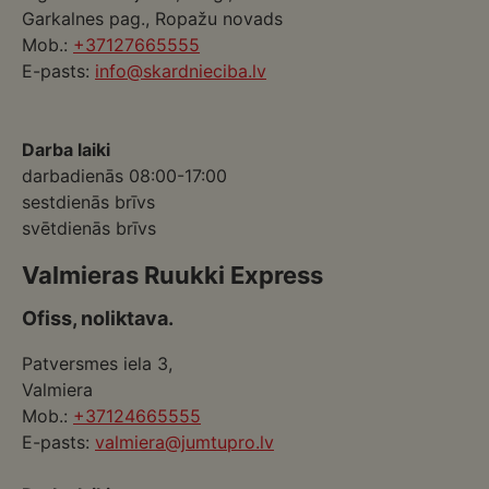
Garkalnes pag., Ropažu novads
Mob.:
+37127665555
E-pasts:
info@skardnieciba.lv
Darba laiki
darbadienās 08:00-17:00
sestdienās brīvs
svētdienās brīvs
Valmieras Ruukki Express
Ofiss, noliktava.
Patversmes iela 3,
Valmiera
Mob.:
+37124665555
E-pasts:
valmiera@jumtupro.lv