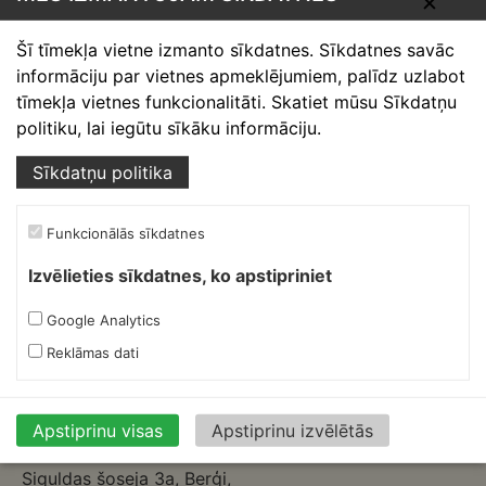
✕
Skārdnieks M
Šī tīmekļa vietne izmanto sīkdatnes. Sīkdatnes savāc
Ofiss, ražošana, noliktava.
informāciju par vietnes apmeklējumiem, palīdz uzlabot
tīmekļa vietnes funkcionalitāti. Skatiet mūsu Sīkdatņu
Izmēģinātāju iela 1a,
politiku, lai iegūtu sīkāku informāciju.
Priekuļi, Cēsu novads.
Mob.:
+37126317230
Sīkdatņu politika
E-pasts:
skardnieksm@skardnieciba.lv
Funkcionālās sīkdatnes
Darba laiki
Izvēlieties sīkdatnes, ko apstipriniet
darbadienās 08:00-17:00
sestdienās brīvs
Google Analytics
svētdienās brīvs
Reklāmas dati
Ruukki Berģi
Apstiprinu visas
Apstiprinu izvēlētās
Ofiss, noliktava.
Siguldas šoseja 3a, Berģi,