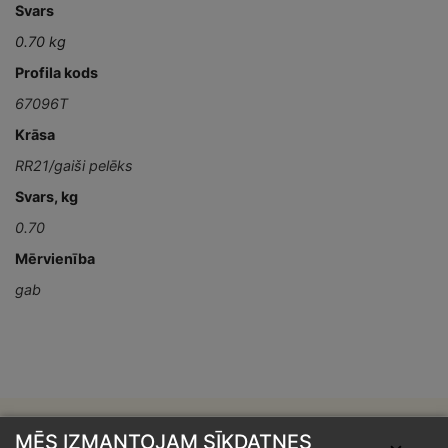
Svars
0.70 kg
Profila kods
67096T
Krāsa
RR21/gaiši pelēks
Svars, kg
0.70
Mērvienība
gab
MĒS IZMANTOJAM SĪKDATNES