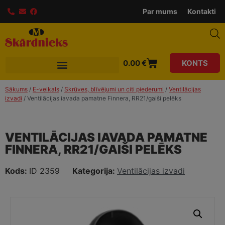
modal-check
Par mums
Kontakti
0.00
€
KONTS
Sākums
/
E-veikals
/
Skrūves, blīvējumi un citi piederumi
/
Ventilācijas
izvadi
/ Ventilācijas iavada pamatne Finnera, RR21/gaiši pelēks
VENTILĀCIJAS IAVADA PAMATNE
FINNERA, RR21/GAIŠI PELĒKS
Kods:
ID 2359
Kategorija:
Ventilācijas izvadi