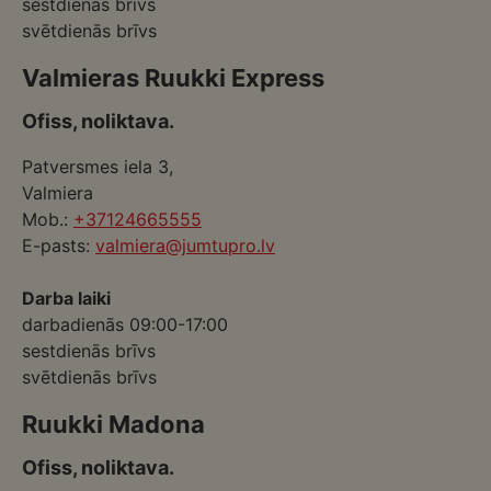
sestdienās brīvs
svētdienās brīvs
Valmieras Ruukki Express
Ofiss, noliktava.
Patversmes iela 3,
Valmiera
Mob.:
+37124665555
E-pasts:
valmiera@jumtupro.lv
Darba laiki
darbadienās 09:00-17:00
sestdienās brīvs
svētdienās brīvs
Ruukki Madona
Ofiss, noliktava.