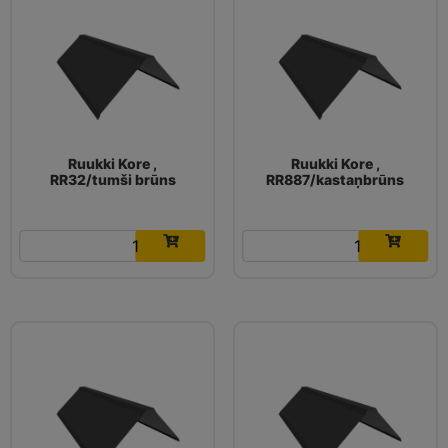
Ruukki Kore ,
Ruukki Kore ,
RR32/tumši brūns
RR887/kastaņbrūns
16.03
€
16.03
€