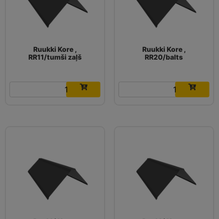
Ruukki Kore ,
Ruukki Kore ,
RR11/tumši zaļš
RR20/balts
16.03
€
16.03
€