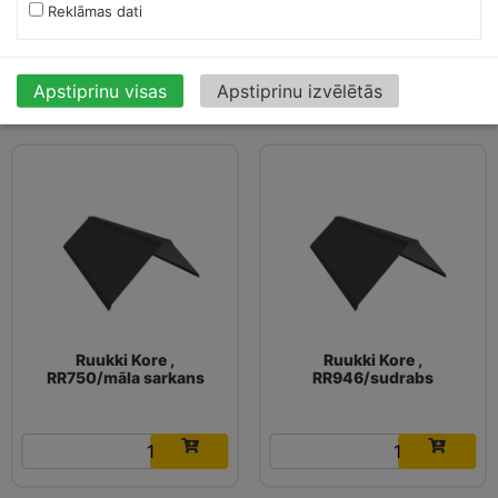
Reklāmas dati
16.03
€
16.03
€
Apstiprinu visas
Apstiprinu izvēlētās
Ruukki Kore ,
Ruukki Kore ,
RR750/māla sarkans
RR946/sudrabs
16.03
€
16.03
€