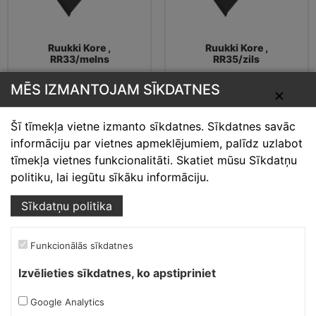
Ruukki Kore ,
Ruukki Kore ,
RR33/melns
RR35/zils
MĒS IZMANTOJAM SĪKDATNES
✕
16.03
€
16.03
€
Šī tīmekļa vietne izmanto sīkdatnes. Sīkdatnes savāc
informāciju par vietnes apmeklējumiem, palīdz uzlabot
tīmekļa vietnes funkcionalitāti. Skatiet mūsu Sīkdatņu
politiku, lai iegūtu sīkāku informāciju.
Sīkdatņu politika
Funkcionālās sīkdatnes
Izvēlieties sīkdatnes, ko apstipriniet
Ruukki Kore ,
Ruukki Kore ,
Google Analytics
RR36/gaiši zaļš
RR37/zaļš