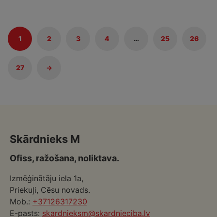
1
2
3
4
…
25
26
27
→
Skārdnieks M
Ofiss, ražošana, noliktava.
Izmēģinātāju iela 1a,
Priekuļi, Cēsu novads.
Mob.:
+37126317230
E-pasts:
skardnieksm@skardnieciba.lv