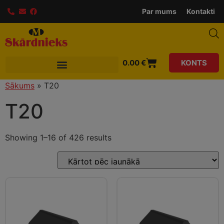
modal-check
Par mums
Kontakti
0.00
€
KONTS
Sākums
»
T20
T20
Showing 1–16 of 426 results