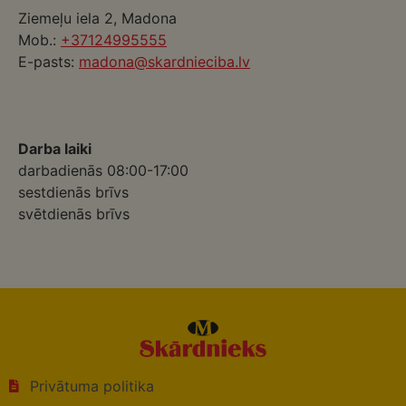
Ziemeļu iela 2, Madona
Mob.:
+37124995555
E-pasts:
madona@skardnieciba.lv
Darba laiki
darbadienās 08:00-17:00
sestdienās brīvs
svētdienās brīvs
Privātuma politika