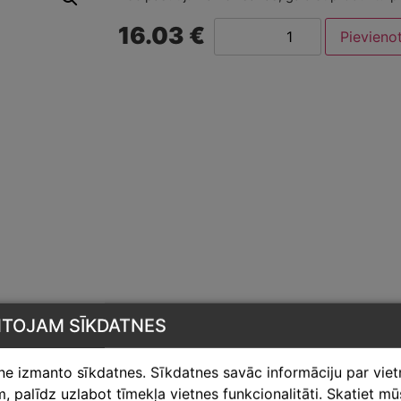
16.03 €
Pievieno
NTOJAM SĪKDATNES
tne izmanto sīkdatnes. Sīkdatnes savāc informāciju par vie
 palīdz uzlabot tīmekļa vietnes funkcionalitāti. Skatiet m