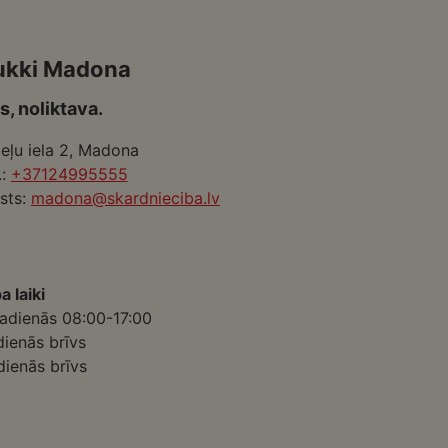
ukki Madona
s, noliktava.
eļu iela 2, Madona
.:
+37124995555
sts:
madona@skardnieciba.lv
a laiki
adienās 08:00-17:00
dienās brīvs
dienās brīvs