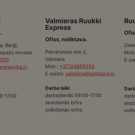
i
Valmieras Ruukki
Ru
Express
.
Ofis
Ofiss, noliktava.
a, Berģi,
Ziem
Patversmes iela 3,
Ropažu novads
Mob
Valmiera
5555
E-pa
Mob.:
+37124665555
rdnieciba.lv
E-pasts:
valmiera@jumtupro.lv
Darba laiki
Darb
darbadienās 09:00-17:00
0-17:00
darb
sestdienās brīvs
sest
svētdienās brīvs
svēt