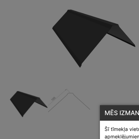
MĒS IZMA
Šī tīmekļa vie
apmeklējumiem,