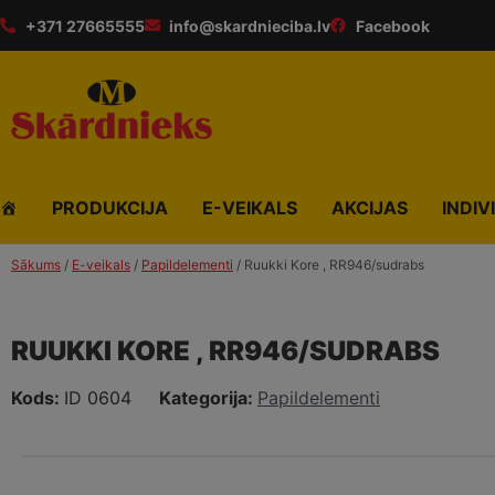
+371 27665555
info@skardnieciba.lv
Facebook
PRODUKCIJA
E-VEIKALS
AKCIJAS
INDIV
Sākums
/
E-veikals
/
Papildelementi
/ Ruukki Kore , RR946/sudrabs
RUUKKI KORE , RR946/SUDRABS
Kods:
ID 0604
Kategorija:
Papildelementi