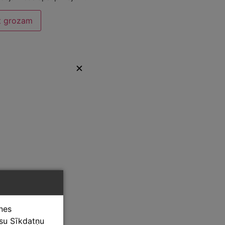
t grozam
✕
tnes
ūsu Sīkdatņu