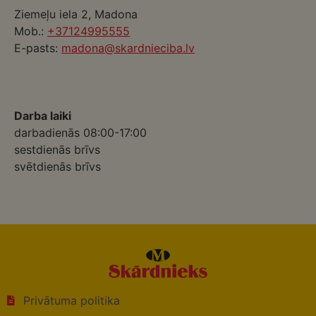
Ziemeļu iela 2, Madona
Mob.:
+37124995555
E-pasts:
madona@skardnieciba.lv
Darba laiki
darbadienās 08:00-17:00
sestdienās brīvs
svētdienās brīvs
Privātuma politika