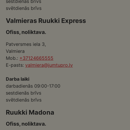
sestdienās brīvs
svētdienās brīvs
Valmieras Ruukki Express
Ofiss, noliktava.
Patversmes iela 3,
Valmiera
Mob.:
+37124665555
E-pasts:
valmiera@jumtupro.lv
Darba laiki
darbadienās 09:00-17:00
sestdienās brīvs
svētdienās brīvs
Ruukki Madona
Ofiss, noliktava.