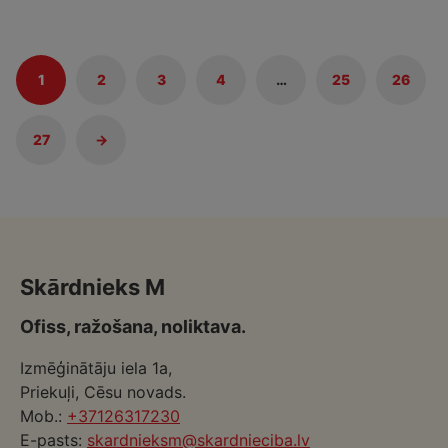
1
2
3
4
…
25
26
27
→
Skārdnieks M
Ofiss, ražošana, noliktava.
Izmēģinātāju iela 1a,
Priekuļi, Cēsu novads.
Mob.:
+37126317230
E-pasts:
skardnieksm@skardnieciba.lv