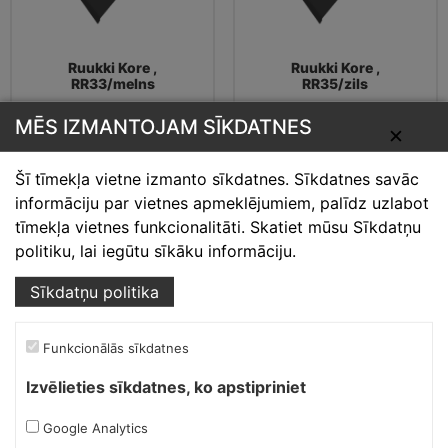
Ruukki Kore ,
Ruukki Kore ,
RR33/melns
RR35/zils
MĒS IZMANTOJAM SĪKDATNES
✕
16.03
€
16.03
€
Šī tīmekļa vietne izmanto sīkdatnes. Sīkdatnes savāc
informāciju par vietnes apmeklējumiem, palīdz uzlabot
tīmekļa vietnes funkcionalitāti. Skatiet mūsu Sīkdatņu
politiku, lai iegūtu sīkāku informāciju.
Sīkdatņu politika
Funkcionālās sīkdatnes
Izvēlieties sīkdatnes, ko apstipriniet
Ruukki Kore ,
Ruukki Kore ,
Google Analytics
RR36/gaiši zaļš
RR37/zaļš