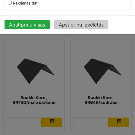
Reklāmas dati
16.03
€
16.03
€
Apstiprinu visas
Apstiprinu izvēlētās
Ruukki Kore ,
Ruukki Kore ,
RR750/māla sarkans
RR946/sudrabs
16.03
€
16.03
€