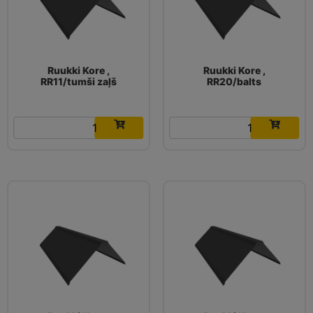
Ruukki Kore ,
Ruukki Kore ,
RR11/tumši zaļš
RR20/balts
16.03
€
16.03
€