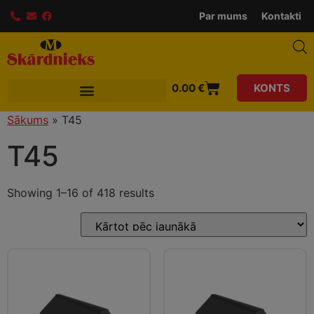
modal-check
Par mums
Kontakti
0.00
€
KONTS
Sākums
»
T45
T45
Showing 1–16 of 418 results