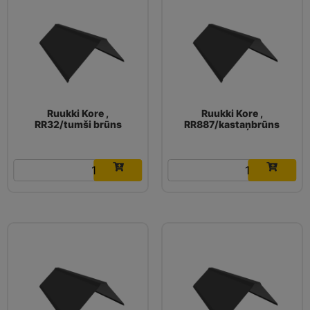
Ruukki Kore ,
Ruukki Kore ,
RR32/tumši brūns
RR887/kastaņbrūns
16.03
€
16.03
€